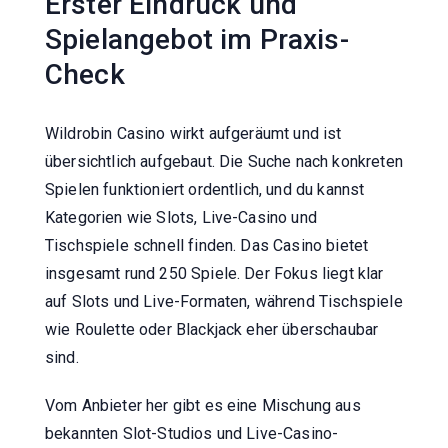
Erster Eindruck und
Spielangebot im Praxis-
Check
Wildrobin Casino wirkt aufgeräumt und ist
übersichtlich aufgebaut. Die Suche nach konkreten
Spielen funktioniert ordentlich, und du kannst
Kategorien wie Slots, Live-Casino und
Tischspiele schnell finden. Das Casino bietet
insgesamt rund 250 Spiele. Der Fokus liegt klar
auf Slots und Live-Formaten, während Tischspiele
wie Roulette oder Blackjack eher überschaubar
sind.
Vom Anbieter her gibt es eine Mischung aus
bekannten Slot-Studios und Live-Casino-