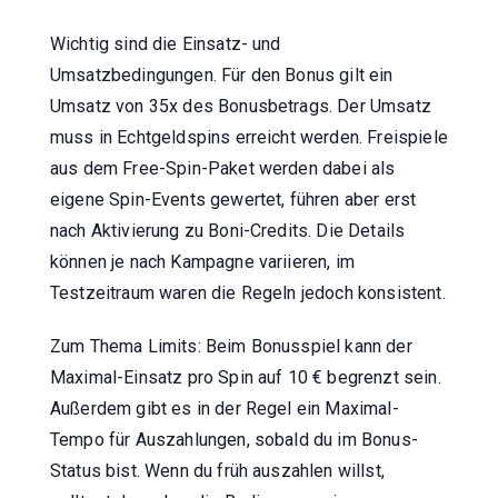
Wichtig sind die Einsatz- und
Umsatzbedingungen. Für den Bonus gilt ein
Umsatz von 35x des Bonusbetrags. Der Umsatz
muss in Echtgeldspins erreicht werden. Freispiele
aus dem Free-Spin-Paket werden dabei als
eigene Spin-Events gewertet, führen aber erst
nach Aktivierung zu Boni-Credits. Die Details
können je nach Kampagne variieren, im
Testzeitraum waren die Regeln jedoch konsistent.
Zum Thema Limits: Beim Bonusspiel kann der
Maximal-Einsatz pro Spin auf 10 € begrenzt sein.
Außerdem gibt es in der Regel ein Maximal-
Tempo für Auszahlungen, sobald du im Bonus-
Status bist. Wenn du früh auszahlen willst,