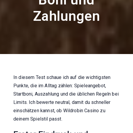
Zahlungen
In diesem Test schaue ich auf die wichtigsten
Punkte, die im Alltag zählen: Spieleangebot,
Startboni, Auszahlung und die üblichen Regeln bei
Limits. Ich bewerte neutral, damit du schneller
einschätzen kannst, ob Wildrobin Casino zu
deinem Spielstil passt.