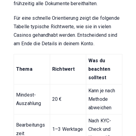
frühzeitig alle Dokumente bereithalten.
Für eine schnelle Orientierung zeigt die folgende
Tabelle typische Richtwerte, wie sie in vielen
Casinos gehandhabt werden. Entscheidend sind
am Ende die Details in deinem Konto.
Was du
Thema
Richtwert
beachten
solltest
Kann je nach
Mindest-
20 €
Methode
Auszahlung
abweichen
Nach KYC-
Bearbeitungs
1–3 Werktage
Check und
zeit