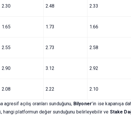
2.30
2.48
2.33
1.65
1.73
1.66
2.55
2.73
2.58
2.90
3.12
2.92
2.08
2.22
2.10
ha agresif açılış oranları sunduğunu,
Bilyoner
’in ise kapanışa da
ek, hangi platformun değer sunduğunu belirleyebilir ve
Stake Dağ