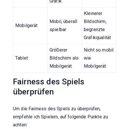
Grafik
Kleinerer
Mobil, überall
Bildschirm,
Mobilgerät
spielbar
begrenzte
Grafikqualität
Größerer
Nicht so mobil
Tablet
Bildschirm als
wie
Mobilgerät
Mobilgerät
Fairness des Spiels
überprüfen
Um die Fairness des Spiels zu überprüfen,
empfehle ich Spielern, auf folgende Punkte zu
achten: