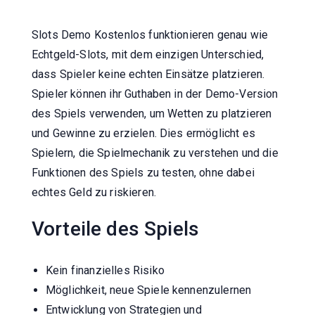
Slots Demo Kostenlos funktionieren genau wie
Echtgeld-Slots, mit dem einzigen Unterschied,
dass Spieler keine echten Einsätze platzieren.
Spieler können ihr Guthaben in der Demo-Version
des Spiels verwenden, um Wetten zu platzieren
und Gewinne zu erzielen. Dies ermöglicht es
Spielern, die Spielmechanik zu verstehen und die
Funktionen des Spiels zu testen, ohne dabei
echtes Geld zu riskieren.
Vorteile des Spiels
Kein finanzielles Risiko
Möglichkeit, neue Spiele kennenzulernen
Entwicklung von Strategien und