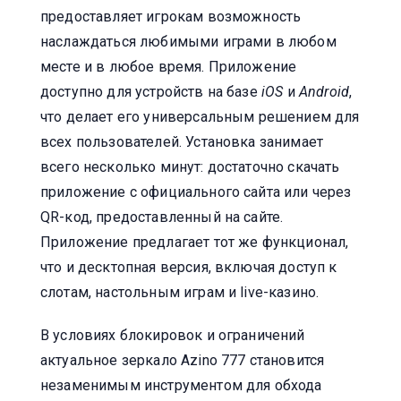
предоставляет игрокам возможность
наслаждаться любимыми играми в любом
месте и в любое время. Приложение
доступно для устройств на базе
iOS
и
Android
,
что делает его универсальным решением для
всех пользователей. Установка занимает
всего несколько минут: достаточно скачать
приложение с официального сайта или через
QR-код, предоставленный на сайте.
Приложение предлагает тот же функционал,
что и десктопная версия, включая доступ к
слотам, настольным играм и live-казино.
В условиях блокировок и ограничений
актуальное зеркало Azino 777 становится
незаменимым инструментом для обхода