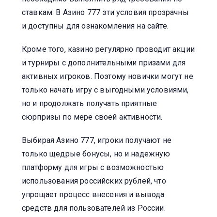
ставкам. В Азино 777 эти условия прозрачны
и доступны для ознакомления на сайте.
Кроме того, казино регулярно проводит акции
и турниры с дополнительными призами для
активных игроков. Поэтому новички могут не
только начать игру с выгодными условиями,
но и продолжать получать приятные
сюрпризы по мере своей активности.
Выбирая Азино 777, игроки получают не
только щедрые бонусы, но и надежную
платформу для игры с возможностью
использования российских рублей, что
упрощает процесс внесения и вывода
средств для пользователей из России.