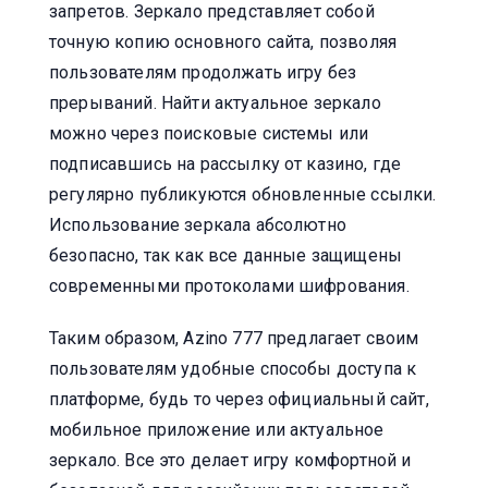
запретов. Зеркало представляет собой
точную копию основного сайта, позволяя
пользователям продолжать игру без
прерываний. Найти актуальное зеркало
можно через поисковые системы или
подписавшись на рассылку от казино, где
регулярно публикуются обновленные ссылки.
Использование зеркала абсолютно
безопасно, так как все данные защищены
современными протоколами шифрования.
Таким образом, Azino 777 предлагает своим
пользователям удобные способы доступа к
платформе, будь то через официальный сайт,
мобильное приложение или актуальное
зеркало. Все это делает игру комфортной и