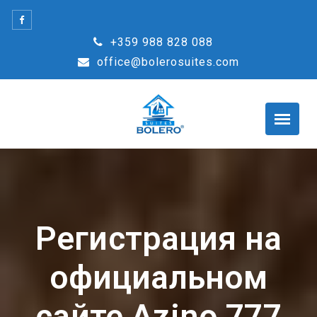
Skip
to
+359 988 828 088
content
office@bolerosuites.com
Регистрация на
официальном
сайте Azino 777