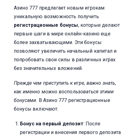
Азино 777 предлагает новым игрокам
уникальную возможность получить
регистрационные бонусы
, которые делают
первые шаги в мире онлайн-казино еще
более захватывающими. Эти бонусы
позволяют увеличить начальный капитал и
попробовать свои силы в различных играх
без значительных вложений.
Прежде чем приступить к игре, важно знать,
как именно можно воспользоваться этими
бонусами.
В Азино 777 регистрационные
бонусы включают:
Бонус на первый депозит
: После
регистрации и внесения первого депозита