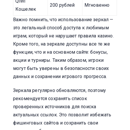
QIWI
200 рублей
Мгновенно
Кошелек
Важно помнить, что использование зеркал —
это легальный способ доступа к любимым
играм, который не нарушает правила казино.
Кроме того, на зеркале доступны все те же
функции, что и на основном сайте: бонусы,
акции и турниры. Таким образом, игроки
могут быть уверены в безопасности своих
данных и сохранении игрового прогресса.
Зеркала регулярно обновляются, поэтому
рекомендуется сохранять список
проверенных источников для поиска
актуальных ссылок. Это позволит избежать
фишинговых сайтов и сохранить свои