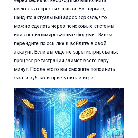
через зеркало, необходимо выполнить
несколько простых шагов. Во-первых,
найдите актуальный адрес зеркала, что
можно сделать через поисковые системы
или специализированные форумы. Затем
перейдите по ссылке и войдите в свой
аккаунт. Если вы еще не зарегистрированы,
процесс регистрации займет всего пару
минут. После этого вы сможете пополнить
счет в рублях и приступить к игре.