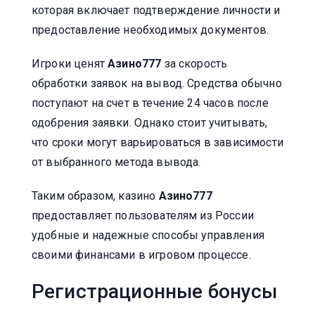
которая включает подтверждение личности и
предоставление необходимых документов.
Игроки ценят
Азино777
за скорость
обработки заявок на вывод. Средства обычно
поступают на счет в течение 24 часов после
одобрения заявки. Однако стоит учитывать,
что сроки могут варьироваться в зависимости
от выбранного метода вывода.
Таким образом, казино
Азино777
предоставляет пользователям из России
удобные и надежные способы управления
своими финансами в игровом процессе.
Регистрационные бонусы