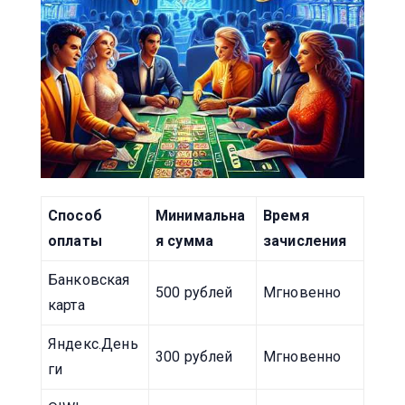
Способ
Минимальна
Время
оплаты
я сумма
зачисления
Банковская
500 рублей
Мгновенно
карта
Яндекс.День
300 рублей
Мгновенно
ги