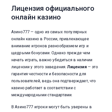
Лицензия официального
онлайн казино
Азино777 — одно из самых популярных
онлайн казино в России, привлекающее
внимание игроков разнообразием игр и
щедрыми бонусами. Однако прежде чем
начать играть, важно убедиться в наличии
лицензии у этого заведения.
Лицензия
— это
гарантия честности и безопасности для
пользователей, ведь она подтверждает, что
казино работает в соответствии с
международными стандартами.
В Азино777 игроки могут быть уверены в