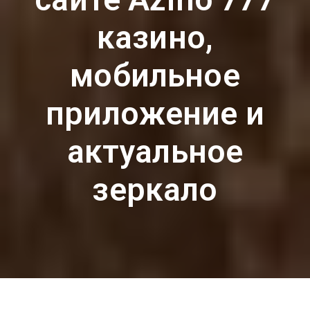
казино,
мобильное
приложение и
актуальное
зеркало