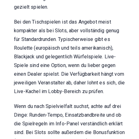
gezielt spielen.
Bei den Tischspielen ist das Angebot meist
kompakter als bei Slots, aber vollständig genug
für Standardrunden. Typischerweise gibt es
Roulette (europäisch und teils amerikanisch),
Blackjack und gelegentlich Würfelspiele. Live-
Spiele sind eine Option, wenn du lieber gegen
einen Dealer spielst. Die Verfügbarkeit hängt vom
jeweiligen Veranstalter ab, daher lohnt es sich, die
Live-Kachel im Lobby-Bereich zu prüfen.
Wenn du nach Spielvielfalt suchst, achte auf drei
Dinge: Runden-Tempo, Einsatzbandbreite und ob
die Spielregeln im Info-Panel verständlich erklärt
sind. Bei Slots sollte außerdem die Bonusfunktion