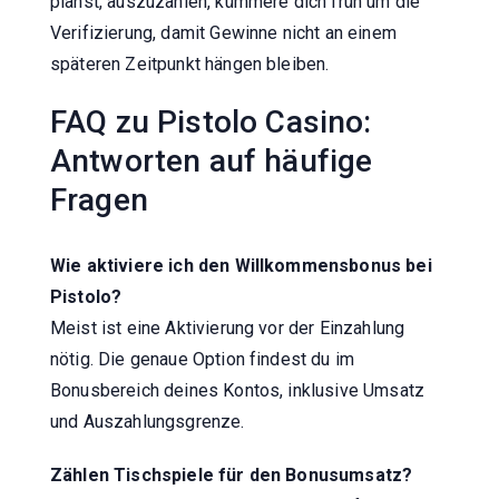
planst, auszuzahlen, kümmere dich früh um die
Verifizierung, damit Gewinne nicht an einem
späteren Zeitpunkt hängen bleiben.
FAQ zu Pistolo Casino:
Antworten auf häufige
Fragen
Wie aktiviere ich den Willkommensbonus bei
Pistolo?
Meist ist eine Aktivierung vor der Einzahlung
nötig. Die genaue Option findest du im
Bonusbereich deines Kontos, inklusive Umsatz
und Auszahlungsgrenze.
Zählen Tischspiele für den Bonusumsatz?