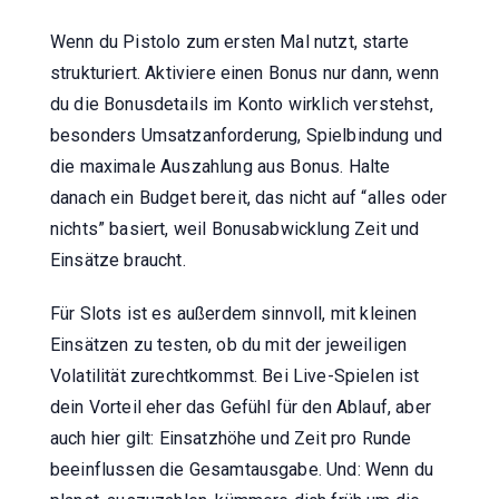
Wenn du Pistolo zum ersten Mal nutzt, starte
strukturiert. Aktiviere einen Bonus nur dann, wenn
du die Bonusdetails im Konto wirklich verstehst,
besonders Umsatzanforderung, Spielbindung und
die maximale Auszahlung aus Bonus. Halte
danach ein Budget bereit, das nicht auf “alles oder
nichts” basiert, weil Bonusabwicklung Zeit und
Einsätze braucht.
Für Slots ist es außerdem sinnvoll, mit kleinen
Einsätzen zu testen, ob du mit der jeweiligen
Volatilität zurechtkommst. Bei Live-Spielen ist
dein Vorteil eher das Gefühl für den Ablauf, aber
auch hier gilt: Einsatzhöhe und Zeit pro Runde
beeinflussen die Gesamtausgabe. Und: Wenn du