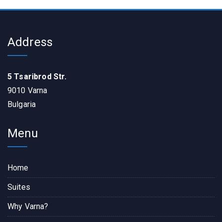
Address
5 Tsaribrod Str.
9010 Varna
Bulgaria
Menu
Home
Suites
Why Varna?