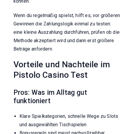
können.
Wenn du regelmäßig spielst, hilft es, vor größeren
Gewinnen die Zahlungslogik einmal zu testen:
eine kleine Auszahlung durchführen, prüfen ob die
Methode akzeptiert wird und dann erst größere
Beträge anfordern.
Vorteile und Nachteile im
Pistolo Casino Test
Pros: Was im Alltag gut
funktioniert
Klare Spielkategorien, schnelle Wege zu Slots
und ausgewählten Tischspielen
Bonusregeln sind meist nachvollziehbar,