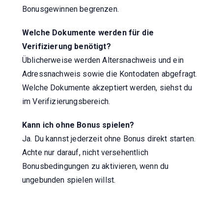
Bonusgewinnen begrenzen.
Welche Dokumente werden für die
Verifizierung benötigt?
Üblicherweise werden Altersnachweis und ein
Adressnachweis sowie die Kontodaten abgefragt.
Welche Dokumente akzeptiert werden, siehst du
im Verifizierungsbereich.
Kann ich ohne Bonus spielen?
Ja. Du kannst jederzeit ohne Bonus direkt starten.
Achte nur darauf, nicht versehentlich
Bonusbedingungen zu aktivieren, wenn du
ungebunden spielen willst.