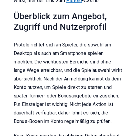
willst, hier der Link zum
Pistolo
-Casino.
Überblick zum Angebot,
Zugriff und Nutzerprofil
Pistolo richtet sich an Spieler, die sowohl am
Desktop als auch am Smartphone spielen
möchten. Die wichtigsten Bereiche sind ohne
lange Wege erreichbar, und die Spielauswahl wirkt
übersichtlich. Nach der Anmeldung kannst du dein
Konto nutzen, um Spiele direkt zu starten und
später Turnier- oder Bonusangebote einzusehen.
Für Einsteiger ist wichtig: Nicht jede Aktion ist
dauerhaft verfügbar, daher lohnt es sich, die
Bonus-Boxen im Konto regelmäßig zu prüfen.
Beim Konto werden die üblichen Daten abgefragt.