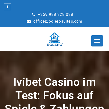
Skip
to
+359 988 828 088
content
office@bolerosuites.com
Ivibet Casino im
Test: Fokus auf
Spiele & Zahlungen