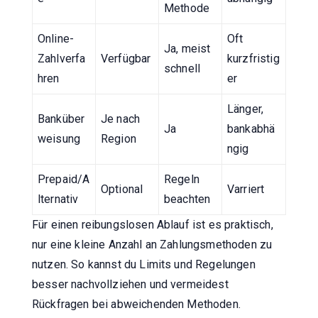
Methode
Online-
Oft
Ja, meist
Zahlverfa
Verfügbar
kurzfristig
schnell
hren
er
Länger,
Banküber
Je nach
Ja
bankabhä
weisung
Region
ngig
Prepaid/A
Regeln
Optional
Varriert
lternativ
beachten
Für einen reibungslosen Ablauf ist es praktisch,
nur eine kleine Anzahl an Zahlungsmethoden zu
nutzen. So kannst du Limits und Regelungen
besser nachvollziehen und vermeidest
Rückfragen bei abweichenden Methoden.