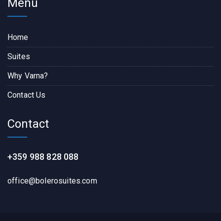
Menu
Home
Suites
Why Varna?
Contact Us
Contact
+359 988 828 088
office@bolerosuites.com​