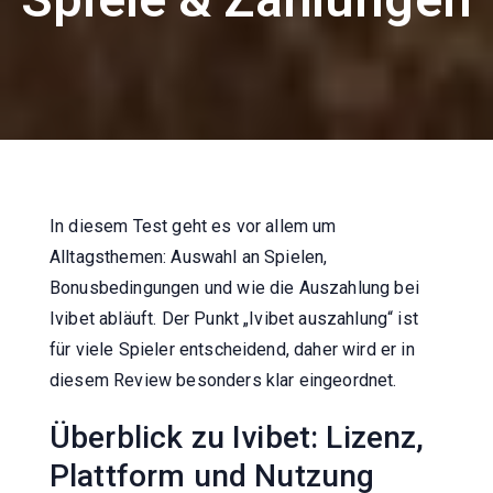
In diesem Test geht es vor allem um
Alltagsthemen: Auswahl an Spielen,
Bonusbedingungen und wie die Auszahlung bei
Ivibet abläuft. Der Punkt „Ivibet auszahlung“ ist
für viele Spieler entscheidend, daher wird er in
diesem Review besonders klar eingeordnet.
Überblick zu Ivibet: Lizenz,
Plattform und Nutzung