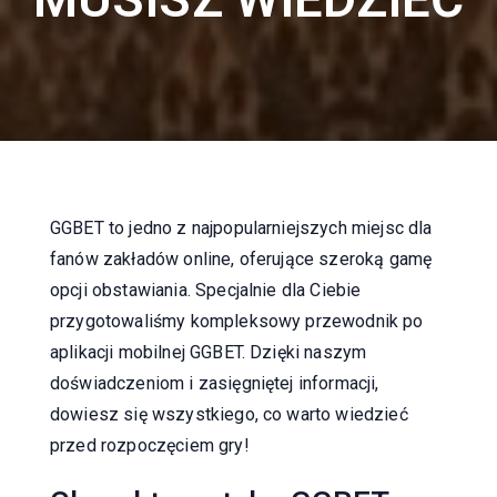
GGBET to jedno z najpopularniejszych miejsc dla
fanów zakładów online, oferujące szeroką gamę
opcji obstawiania. Specjalnie dla Ciebie
przygotowaliśmy kompleksowy przewodnik po
aplikacji mobilnej GGBET. Dzięki naszym
doświadczeniom i zasięgniętej informacji,
dowiesz się wszystkiego, co warto wiedzieć
przed rozpoczęciem gry!