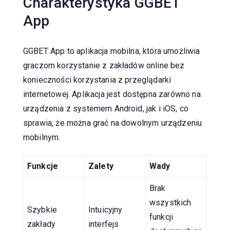
Charakterystyka GGBET
App
GGBET App to aplikacja mobilna, która umożliwia
graczom korzystanie z zakładów online bez
konieczności korzystania z przeglądarki
internetowej. Aplikacja jest dostępna zarówno na
urządzenia z systemem Android, jak i iOS, co
sprawia, że można grać na dowolnym urządzeniu
mobilnym.
Funkcje
Zalety
Wady
Brak
wszystkich
Szybkie
Intuicyjny
funkcji
zakłady
interfejs