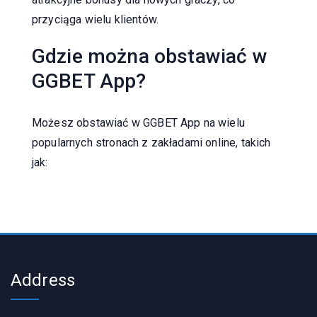
przyciąga wielu klientów.
Gdzie można obstawiać w
GGBET App?
Możesz obstawiać w GGBET App na wielu
popularnych stronach z zakładami online, takich
jak:
Address