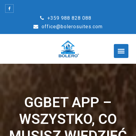
Skip
to
+359 988 828 088
content
office@bolerosuites.com
GGBET APP –
WSZYSTKO, CO
MUSISZ WIEDZIEĆ