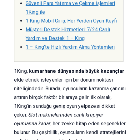
Güvenli Para Yatırma ve Çekme İşlemleri
1King ile
1 King Mobil Giriş: Her Yerden Oyun Keyfi
Müşteri Destek Hizmetleri: 7/24 Canlı
Yardım ve Destek 1 – King
1 – King’te Hızlı Yardım Alma Yöntemleri
1King,
kumarhane dünyasında büyük kazançlar
elde etmek isteyenler için bir dönüm noktası
niteliğindedir. Burada, oyuncuların kazanma şansını
artıran birçok faktör bir araya gelir. İlk olarak,
1King’in sunduğu geniş oyun yelpazesi dikkat
çeker.
Slot makinelerinden canlı krupiyer
oyunlarına kadar
, her zevke hitap eden seçenekler
bulunur. Bu çeşitlilik, oyuncuların kendi stratejilerini