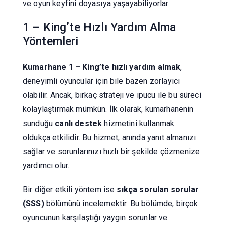
ve oyun keyfini doyasıya yaşayabiliyorlar.
1 – King’te Hızlı Yardım Alma
Yöntemleri
Kumarhane 1 – King’te hızlı yardım almak
,
deneyimli oyuncular için bile bazen zorlayıcı
olabilir. Ancak, birkaç strateji ve ipucu ile bu süreci
kolaylaştırmak mümkün. İlk olarak, kumarhanenin
sunduğu
canlı destek
hizmetini kullanmak
oldukça etkilidir. Bu hizmet, anında yanıt almanızı
sağlar ve sorunlarınızı hızlı bir şekilde çözmenize
yardımcı olur.
Bir diğer etkili yöntem ise
sıkça sorulan sorular
(SSS)
bölümünü incelemektir. Bu bölümde, birçok
oyuncunun karşılaştığı yaygın sorunlar ve