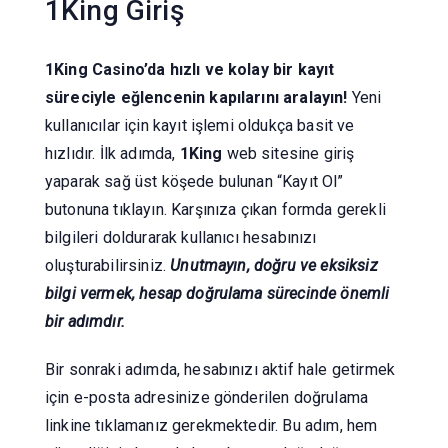
1King Giriş
1King Casino’da hızlı ve kolay bir kayıt
süreciyle eğlencenin kapılarını aralayın!
Yeni
kullanıcılar için kayıt işlemi oldukça basit ve
hızlıdır. İlk adımda,
1King
web sitesine giriş
yaparak sağ üst köşede bulunan “Kayıt Ol”
butonuna tıklayın. Karşınıza çıkan formda gerekli
bilgileri doldurarak kullanıcı hesabınızı
oluşturabilirsiniz.
Unutmayın, doğru ve eksiksiz
bilgi vermek, hesap doğrulama sürecinde önemli
bir adımdır.
Bir sonraki adımda, hesabınızı aktif hale getirmek
için e-posta adresinize gönderilen doğrulama
linkine tıklamanız gerekmektedir. Bu adım, hem