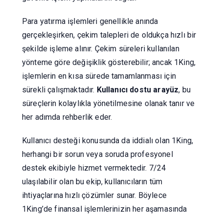
Para yatırma işlemleri genellikle anında
gerçekleşirken, çekim talepleri de oldukça hızlı bir
şekilde işleme alınır. Çekim süreleri kullanılan
yönteme göre değişiklik gösterebilir; ancak 1King,
işlemlerin en kısa sürede tamamlanması için
sürekli çalışmaktadır.
Kullanıcı dostu arayüz
, bu
süreçlerin kolaylıkla yönetilmesine olanak tanır ve
her adımda rehberlik eder.
Kullanıcı desteği konusunda da iddialı olan 1King,
herhangi bir sorun veya soruda profesyonel
destek ekibiyle hizmet vermektedir. 7/24
ulaşılabilir olan bu ekip, kullanıcıların tüm
ihtiyaçlarına hızlı çözümler sunar. Böylece
1King’de finansal işlemlerinizin her aşamasında