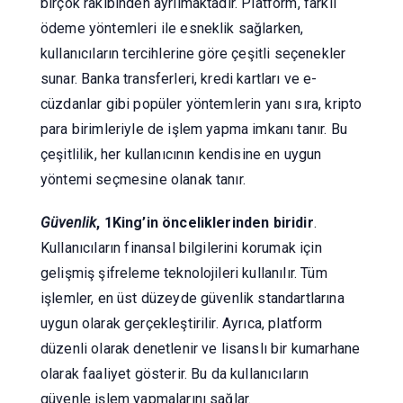
birçok rakibinden ayrılmaktadır. Platform, farklı
ödeme yöntemleri ile esneklik sağlarken,
kullanıcıların tercihlerine göre çeşitli seçenekler
sunar. Banka transferleri, kredi kartları ve e-
cüzdanlar gibi popüler yöntemlerin yanı sıra, kripto
para birimleriyle de işlem yapma imkanı tanır. Bu
çeşitlilik, her kullanıcının kendisine en uygun
yöntemi seçmesine olanak tanır.
Güvenlik
, 1King’in önceliklerinden biridir
.
Kullanıcıların finansal bilgilerini korumak için
gelişmiş şifreleme teknolojileri kullanılır. Tüm
işlemler, en üst düzeyde güvenlik standartlarına
uygun olarak gerçekleştirilir. Ayrıca, platform
düzenli olarak denetlenir ve lisanslı bir kumarhane
olarak faaliyet gösterir. Bu da kullanıcıların
güvenle işlem yapmalarını sağlar.