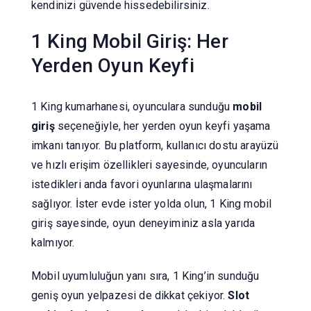
kendinizi güvende hissedebilirsiniz.
1 King Mobil Giriş: Her
Yerden Oyun Keyfi
1 King kumarhanesi, oyunculara sunduğu
mobil
giriş
seçeneğiyle, her yerden oyun keyfi yaşama
imkanı tanıyor. Bu platform, kullanıcı dostu arayüzü
ve hızlı erişim özellikleri sayesinde, oyuncuların
istedikleri anda favori oyunlarına ulaşmalarını
sağlıyor. İster evde ister yolda olun, 1 King mobil
giriş sayesinde, oyun deneyiminiz asla yarıda
kalmıyor.
Mobil uyumluluğun yanı sıra, 1 King’in sunduğu
geniş oyun yelpazesi de dikkat çekiyor.
Slot