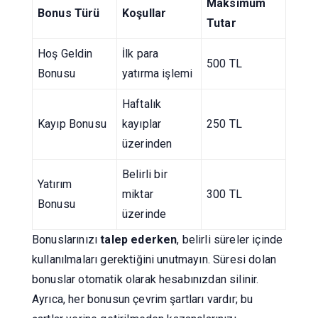
Maksimum
Bonus Türü
Koşullar
Tutar
Hoş Geldin
İlk para
500 TL
Bonusu
yatırma işlemi
Haftalık
Kayıp Bonusu
kayıplar
250 TL
üzerinden
Belirli bir
Yatırım
miktar
300 TL
Bonusu
üzerinde
Bonuslarınızı
talep ederken
, belirli süreler içinde
kullanılmaları gerektiğini unutmayın. Süresi dolan
bonuslar otomatik olarak hesabınızdan silinir.
Ayrıca, her bonusun çevrim şartları vardır; bu