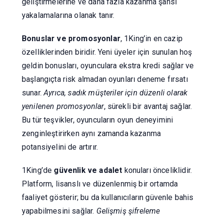
geliştirmelerine ve daha fazla kazanma şansı
yakalamalarına olanak tanır.
Bonuslar ve promosyonlar
, 1King’in en cazip
özelliklerinden biridir. Yeni üyeler için sunulan hoş
geldin bonusları, oyunculara ekstra kredi sağlar ve
başlangıçta risk almadan oyunları deneme fırsatı
sunar.
Ayrıca, sadık müşteriler için düzenli olarak
yenilenen promosyonlar
, sürekli bir avantaj sağlar.
Bu tür teşvikler, oyuncuların oyun deneyimini
zenginleştirirken aynı zamanda kazanma
potansiyelini de artırır.
1King’de
güvenlik ve adalet
konuları önceliklidir.
Platform, lisanslı ve düzenlenmiş bir ortamda
faaliyet gösterir; bu da kullanıcıların güvenle bahis
yapabilmesini sağlar.
Gelişmiş şifreleme