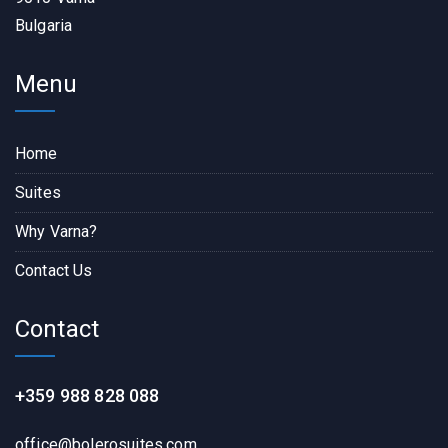
Bulgaria
Menu
Home
Suites
Why Varna?
Contact Us
Contact
+359 988 828 088
office@bolerosuites.com​