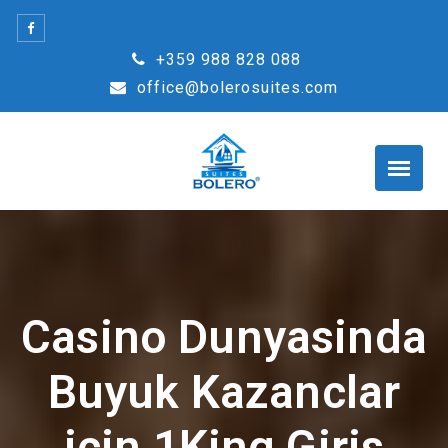
Skip
to
+359 988 828 088
content
office@bolerosuites.com
Casino Dunyasinda
Buyuk Kazanclar
icin 1King Giris