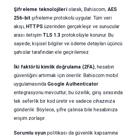
Şifreleme teknolojileri
olarak, Bahiscom,
AES
256‑bit
şifreleme protokolü uygular. Tüm veri
akışı,
HTTPS
üzerinden gerçekleşir ve sunucular
arası iletişim
TLS 1.3
protokolüyle korunur. Bu
sayede, kişisel bilgiler ve ödeme detayları üçüncü
şahıslar tarafından ele geçirilemez.
İki faktörlü kimlik doğrulama (2FA)
, hesabın
güvenliğini artırmak için önerilir. Bahiscom mobil
uygulamasında
Google Authenticator
entegrasyonu mevcuttur; bu özellik, giriş sırasında
tek seferlik bir kod üretir ve sadece cihazınıza
gönderilir. Böylece, şifre çalınsa bile hesabınıza
erişim zorlaşır.
Sorumlu oyun
politikası da güvenlik kapsamına