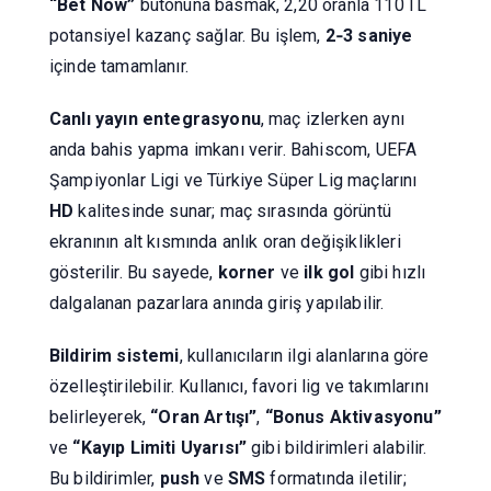
“Bet Now”
butonuna basmak, 2,20 oranla 110 TL
potansiyel kazanç sağlar. Bu işlem,
2‑3 saniye
içinde tamamlanır.
Canlı yayın entegrasyonu
, maç izlerken aynı
anda bahis yapma imkanı verir. Bahiscom, UEFA
Şampiyonlar Ligi ve Türkiye Süper Lig maçlarını
HD
kalitesinde sunar; maç sırasında görüntü
ekranının alt kısmında anlık oran değişiklikleri
gösterilir. Bu sayede,
korner
ve
ilk gol
gibi hızlı
dalgalanan pazarlara anında giriş yapılabilir.
Bildirim sistemi
, kullanıcıların ilgi alanlarına göre
özelleştirilebilir. Kullanıcı, favori lig ve takımlarını
belirleyerek,
“Oran Artışı”
,
“Bonus Aktivasyonu”
ve
“Kayıp Limiti Uyarısı”
gibi bildirimleri alabilir.
Bu bildirimler,
push
ve
SMS
formatında iletilir;