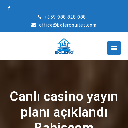
Skip
to
+359 988 828 088
content
office@bolerosuites.com
Canlı casino yayın
planı açıklandı
Bahiscom