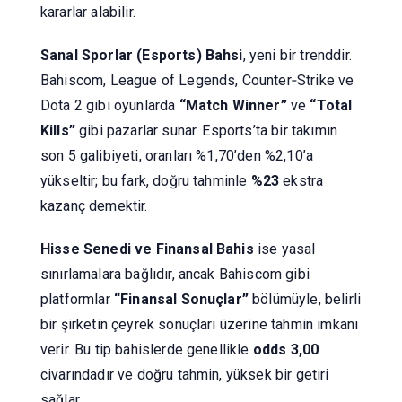
kararlar alabilir.
Sanal Sporlar (Esports) Bahsi
, yeni bir trenddir.
Bahiscom, League of Legends, Counter‑Strike ve
Dota 2 gibi oyunlarda
“Match Winner”
ve
“Total
Kills”
gibi pazarlar sunar. Esports’ta bir takımın
son 5 galibiyeti, oranları %1,70’den %2,10’a
yükseltir; bu fark, doğru tahminle
%23
ekstra
kazanç demektir.
Hisse Senedi ve Finansal Bahis
ise yasal
sınırlamalara bağlıdır, ancak Bahiscom gibi
platformlar
“Finansal Sonuçlar”
bölümüyle, belirli
bir şirketin çeyrek sonuçları üzerine tahmin imkanı
verir. Bu tip bahislerde genellikle
odds 3,00
civarındadır ve doğru tahmin, yüksek bir getiri
sağlar.