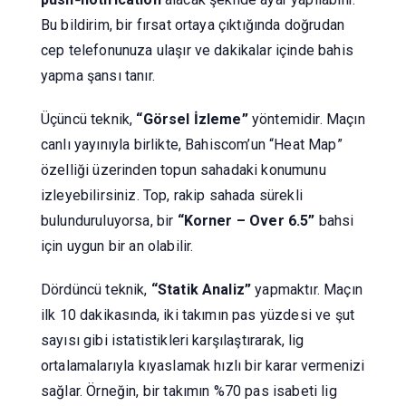
Bu bildirim, bir fırsat ortaya çıktığında doğrudan
cep telefonunuza ulaşır ve dakikalar içinde bahis
yapma şansı tanır.
Üçüncü teknik,
“Görsel İzleme”
yöntemidir. Maçın
canlı yayınıyla birlikte, Bahiscom’un “Heat Map”
özelliği üzerinden topun sahadaki konumunu
izleyebilirsiniz. Top, rakip sahada sürekli
bulunduruluyorsa, bir
“Korner – Over 6.5”
bahsi
için uygun bir an olabilir.
Dördüncü teknik,
“Statik Analiz”
yapmaktır. Maçın
ilk 10 dakikasında, iki takımın pas yüzdesi ve şut
sayısı gibi istatistikleri karşılaştırarak, lig
ortalamalarıyla kıyaslamak hızlı bir karar vermenizi
sağlar. Örneğin, bir takımın %70 pas isabeti lig