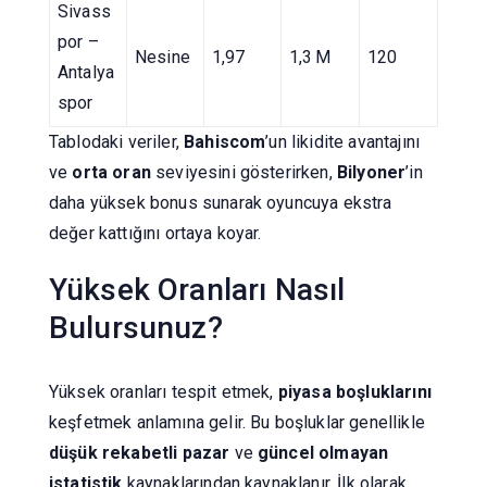
Sivass
por –
Nesine
1,97
1,3 M
120
Antalya
spor
Tablodaki veriler,
Bahiscom
’un likidite avantajını
ve
orta oran
seviyesini gösterirken,
Bilyoner
’in
daha yüksek bonus sunarak oyuncuya ekstra
değer kattığını ortaya koyar.
Yüksek Oranları Nasıl
Bulursunuz?
Yüksek oranları tespit etmek,
piyasa boşluklarını
keşfetmek anlamına gelir. Bu boşluklar genellikle
düşük rekabetli pazar
ve
güncel olmayan
istatistik
kaynaklarından kaynaklanır. İlk olarak,