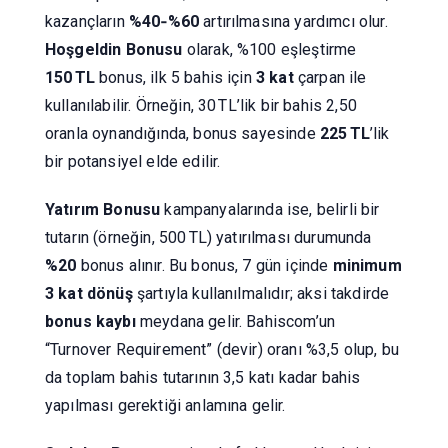
kazançların
%40‑%60
artırılmasına yardımcı olur.
Hoşgeldin Bonusu
olarak, %100 eşleştirme
150 TL
bonus, ilk 5 bahis için
3 kat
çarpan ile
kullanılabilir. Örneğin, 30 TL’lik bir bahis 2,50
oranla oynandığında, bonus sayesinde
225 TL
’lik
bir potansiyel elde edilir.
Yatırım Bonusu
kampanyalarında ise, belirli bir
tutarın (örneğin, 500 TL) yatırılması durumunda
%20
bonus alınır. Bu bonus, 7 gün içinde
minimum
3 kat dönüş
şartıyla kullanılmalıdır; aksi takdirde
bonus kaybı
meydana gelir. Bahiscom’un
“Turnover Requirement” (devir) oranı %3,5 olup, bu
da toplam bahis tutarının 3,5 katı kadar bahis
yapılması gerektiği anlamına gelir.