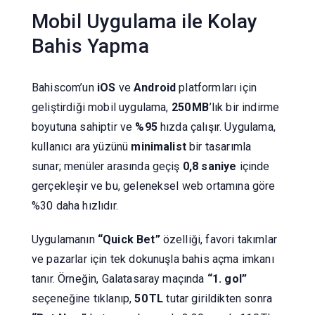
Mobil Uygulama ile Kolay
Bahis Yapma
Bahiscom’un
iOS
ve
Android
platformları için
geliştirdiği mobil uygulama,
250 MB
’lık bir indirme
boyutuna sahiptir ve
%95
hızda çalışır. Uygulama,
kullanıcı ara yüzünü
minimalist
bir tasarımla
sunar; menüler arasında geçiş
0,8 saniye
içinde
gerçekleşir ve bu, geleneksel web ortamına göre
%30 daha hızlıdır.
Uygulamanın
“Quick Bet”
özelliği, favori takımlar
ve pazarlar için tek dokunuşla bahis açma imkanı
tanır. Örneğin, Galatasaray maçında
“1. gol”
seçeneğine tıklanıp,
50 TL
tutar girildikten sonra