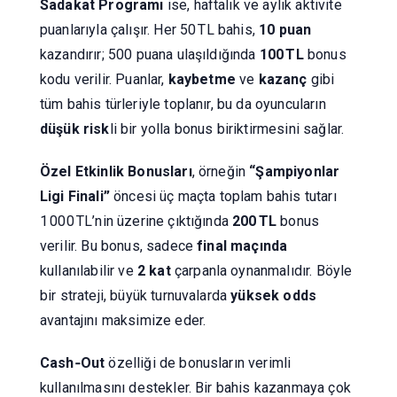
Sadakat Programı
ise, haftalık ve aylık aktivite
puanlarıyla çalışır. Her 50 TL bahis,
10 puan
kazandırır; 500 puana ulaşıldığında
100 TL
bonus
kodu verilir. Puanlar,
kaybetme
ve
kazanç
gibi
tüm bahis türleriyle toplanır, bu da oyuncuların
düşük risk
li bir yolla bonus biriktirmesini sağlar.
Özel Etkinlik Bonusları
, örneğin
“Şampiyonlar
Ligi Finali”
öncesi üç maçta toplam bahis tutarı
1 000 TL’nin üzerine çıktığında
200 TL
bonus
verilir. Bu bonus, sadece
final maçında
kullanılabilir ve
2 kat
çarpanla oynanmalıdır. Böyle
bir strateji, büyük turnuvalarda
yüksek odds
avantajını maksimize eder.
Cash‑Out
özelliği de bonusların verimli
kullanılmasını destekler. Bir bahis kazanmaya çok