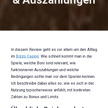
In diesem Review geht es vor allem um den Alltag
im
Bizzo Casino
: Wie schnell kommt man in die
Spiele, welche Boni sind relevant, wie
funktionieren Auszahlungen und welche
Bedingungen sollte man vor dem Spielen kennen.
Ich beschreibe dabei alles so, wie es sich in der
Nutzung typischerweise anfühlt, mit konkreten
Zahlen zu Bonus und Limits.