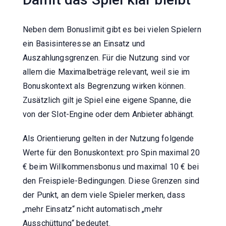
Neben dem Bonuslimit gibt es bei vielen Spielern
ein Basisinteresse an Einsatz und
Auszahlungsgrenzen. Für die Nutzung sind vor
allem die Maximalbeträge relevant, weil sie im
Bonuskontext als Begrenzung wirken können.
Zusätzlich gilt je Spiel eine eigene Spanne, die
von der Slot-Engine oder dem Anbieter abhängt.
Als Orientierung gelten in der Nutzung folgende
Werte für den Bonuskontext: pro Spin maximal 20
€ beim Willkommensbonus und maximal 10 € bei
den Freispiele-Bedingungen. Diese Grenzen sind
der Punkt, an dem viele Spieler merken, dass
„mehr Einsatz“ nicht automatisch „mehr
Ausschüttung“ bedeutet.