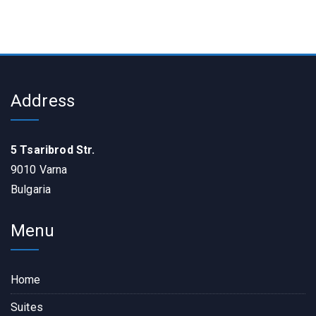
Address
5 Tsaribrod Str.
9010 Varna
Bulgaria
Menu
Home
Suites