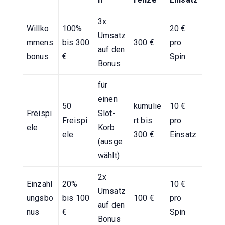
3x
Willko
100%
20 €
Umsatz
mmens
bis 300
300 €
pro
auf den
bonus
€
Spin
Bonus
für
einen
50
kumulie
10 €
Freispi
Slot-
Freispi
rt bis
pro
ele
Korb
ele
300 €
Einsatz
(ausge
wählt)
2x
Einzahl
20%
10 €
Umsatz
ungsbo
bis 100
100 €
pro
auf den
nus
€
Spin
Bonus