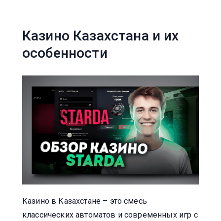
Казино Казахстана и их
особенности
Казино в Казахстане – это смесь
классических автоматов и современных игр с