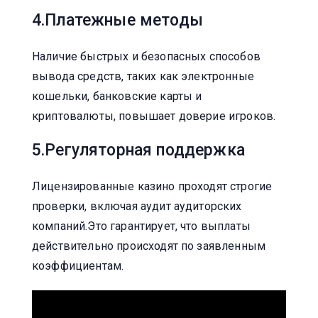
4.Платежные методы
Наличие быстрых и безопасных способов
вывода средств, таких как электронные
кошельки, банковские карты и
криптовалюты, повышает доверие игроков.
5.Регуляторная поддержка
Лицензированные казино проходят строгие
проверки, включая аудит аудиторских
компаний.Это гарантирует, что выплаты
действительно происходят по заявленным
коэффициентам.