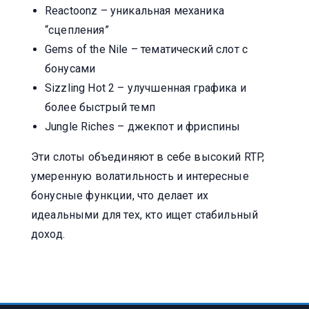
Reactoonz – уникальная механика
“сцепления”
Gems of the Nile – тематический слот с
бонусами
Sizzling Hot 2 – улучшенная графика и
более быстрый темп
Jungle Riches – джекпот и фриспины
Эти слоты объединяют в себе высокий RTP,
умеренную волатильность и интересные
бонусные функции, что делает их
идеальными для тех, кто ищет стабильный
доход.