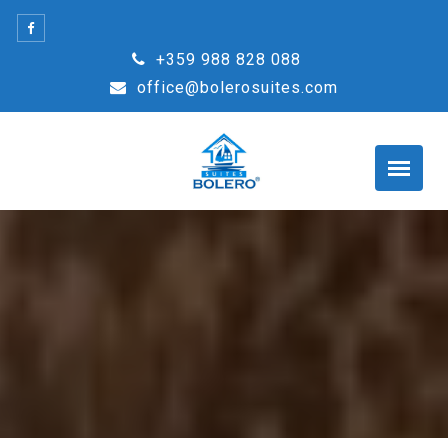
Skip
to
+359 988 828 088
content
office@bolerosuites.com