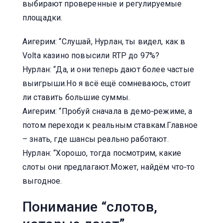
выбирают проверенные и регулируемые
площадки.
Аигерим: “Слушай, Нурлан, ты видел, как в
Volta казино повысили RTP до 97%?
Нурлан: “Да, и они теперь дают более частые
выигрыши.Но я всё ещё сомневаюсь, стоит
ли ставить большие суммы.
Аигерим: “Пробуй сначала в демо‑режиме, а
потом переходи к реальным ставкам.Главное
– знать, где шансы реально работают.
Нурлан: “Хорошо, тогда посмотрим, какие
слоты они предлагают.Может, найдём что‑то
выгодное.
Понимание “слотов,