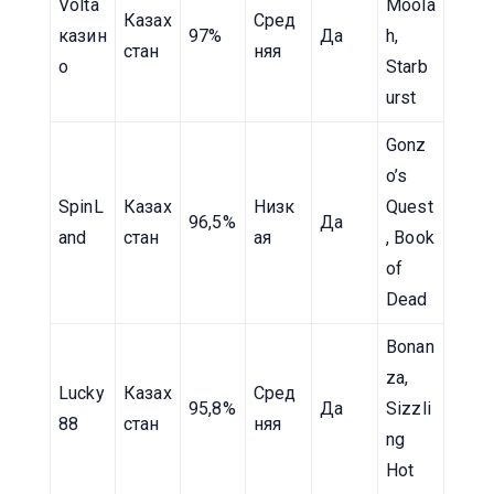
Volta
Moola
Казах
Сред
казин
97%
Да
h,
стан
няя
о
Starb
urst
Gonz
o’s
SpinL
Казах
Низк
Quest
96,5%
Да
and
стан
ая
, Book
of
Dead
Bonan
za,
Lucky
Казах
Сред
95,8%
Да
Sizzli
88
стан
няя
ng
Hot