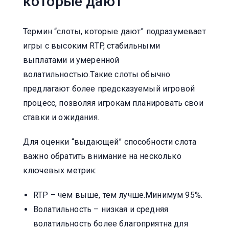
которые дают”
Термин “слоты, которые дают” подразумевает
игры с высоким RTP, стабильными
выплатами и умеренной
волатильностью.Такие слоты обычно
предлагают более предсказуемый игровой
процесс, позволяя игрокам планировать свои
ставки и ожидания.
Для оценки “выдающей” способности слота
важно обратить внимание на несколько
ключевых метрик:
RTP – чем выше, тем лучше.Минимум 95%.
Волатильность – низкая и средняя
волатильность более благоприятна для