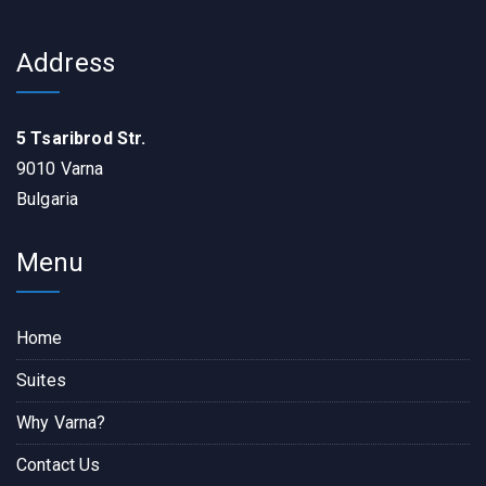
Address
5 Tsaribrod Str.
9010 Varna
Bulgaria
Menu
Home
Suites
Why Varna?
Contact Us