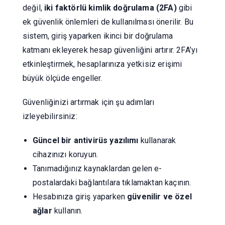
değil,
iki faktörlü kimlik doğrulama (2FA)
gibi
ek güvenlik önlemleri de kullanılması önerilir. Bu
sistem, giriş yaparken ikinci bir doğrulama
katmanı ekleyerek hesap güvenliğini artırır. 2FA’yı
etkinleştirmek, hesaplarınıza yetkisiz erişimi
büyük ölçüde engeller.
Güvenliğinizi artırmak için şu adımları
izleyebilirsiniz:
Güncel bir antivirüs yazılımı
kullanarak
cihazınızı koruyun.
Tanımadığınız kaynaklardan gelen e-
postalardaki bağlantılara tıklamaktan kaçının.
Hesabınıza giriş yaparken
güvenilir ve özel
ağlar
kullanın.