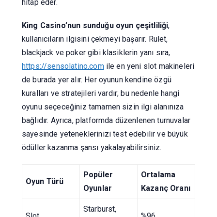
hitap eder.
King Casino’nun sunduğu oyun çeşitliliği
,
kullanıcıların ilgisini çekmeyi başarır. Rulet,
blackjack ve poker gibi klasiklerin yanı sıra,
https://sensolatino.com
ile en yeni slot makineleri
de burada yer alır. Her oyunun kendine özgü
kuralları ve stratejileri vardır; bu nedenle hangi
oyunu seçeceğiniz tamamen sizin ilgi alanınıza
bağlıdır. Ayrıca, platformda düzenlenen turnuvalar
sayesinde yeteneklerinizi test edebilir ve büyük
ödüller kazanma şansı yakalayabilirsiniz.
Popüler
Ortalama
Oyun Türü
Oyunlar
Kazanç Oranı
Starburst,
Slot
%96