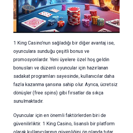
1 King Casino’nun sağladığı bir diğer avantaj ise,
oyunculara sunduğu çeşitli bonus ve
promosyonlardır. Yeni üyelere özel hoş geldin
bonusları ve düzenli oyuncular için hazırlanan
sadakat programları sayesinde, kullanıcılar daha
fazla kazanma şansına sahip olur. Ayrıca, ücretsiz
dönüşler (free spins) gibi fırsatlar da sıkça
sunulmaktadır.
Oyuncular için en önemli faktörlerden biri de
güvenilirliktir. 1 King Casino, lisanslı bir platform
olarak kullanıcılarının güvenliğini ön planda tutar.