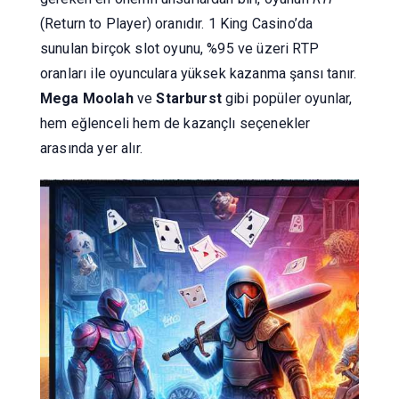
(Return to Player) oranıdır. 1 King Casino’da
sunulan birçok slot oyunu, %95 ve üzeri RTP
oranları ile oyunculara yüksek kazanma şansı tanır.
Mega Moolah
ve
Starburst
gibi popüler oyunlar,
hem eğlenceli hem de kazançlı seçenekler
arasında yer alır.