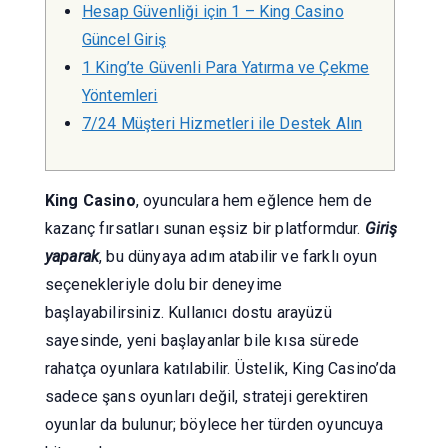
Hesap Güvenliği için 1 – King Casino
Güncel Giriş
1 King’te Güvenli Para Yatırma ve Çekme
Yöntemleri
7/24 Müşteri Hizmetleri ile Destek Alın
King Casino
, oyunculara hem eğlence hem de
kazanç fırsatları sunan eşsiz bir platformdur.
Giriş
yaparak
, bu dünyaya adım atabilir ve farklı oyun
seçenekleriyle dolu bir deneyime
başlayabilirsiniz. Kullanıcı dostu arayüzü
sayesinde, yeni başlayanlar bile kısa sürede
rahatça oyunlara katılabilir. Üstelik, King Casino’da
sadece şans oyunları değil, strateji gerektiren
oyunlar da bulunur; böylece her türden oyuncuya