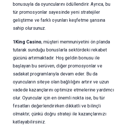
bonusuyla da oyuncularını ödüllendirir. Ayrıca, bu
tür promosyonlar sayesinde yeni stratejiler
geliştirme ve farklı oyunları keşfetme şansına
sahip olursunuz.
1King Casino
, müşteri memnuniyetini ön planda
tutarak sunduğu bonuslarla sektördeki rekabet
gücünü artırmaktadır. Hoş geldin bonusu ile
başlayan bu serüven, diğer promosyonlar ve
sadakat programlarıyla devam eder. Bu da
oyuncuların siteye olan bağlılığını artırır ve uzun
vadede kazançlarını optimize etmelerine yardımcı
olur. Oyuncular için en önemli nokta ise, bu tür
fırsatları değerlendirirken dikkatli ve bilinçli
olmaktır; çünkü doğru strateji ile kazançlarınızı
katlayabilirsiniz.