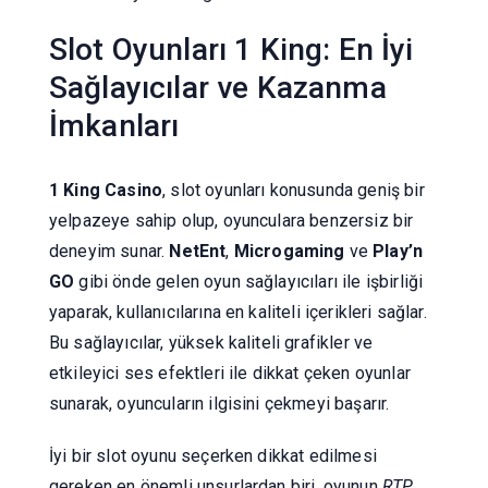
Slot Oyunları 1 King: En İyi
Sağlayıcılar ve Kazanma
İmkanları
1 King Casino
, slot oyunları konusunda geniş bir
yelpazeye sahip olup, oyunculara benzersiz bir
deneyim sunar.
NetEnt
,
Microgaming
ve
Play’n
GO
gibi önde gelen oyun sağlayıcıları ile işbirliği
yaparak, kullanıcılarına en kaliteli içerikleri sağlar.
Bu sağlayıcılar, yüksek kaliteli grafikler ve
etkileyici ses efektleri ile dikkat çeken oyunlar
sunarak, oyuncuların ilgisini çekmeyi başarır.
İyi bir slot oyunu seçerken dikkat edilmesi
gereken en önemli unsurlardan biri, oyunun
RTP