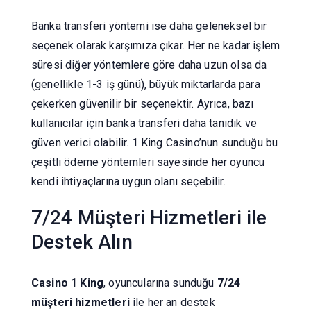
Banka transferi yöntemi ise daha geleneksel bir
seçenek olarak karşımıza çıkar. Her ne kadar işlem
süresi diğer yöntemlere göre daha uzun olsa da
(genellikle 1-3 iş günü), büyük miktarlarda para
çekerken güvenilir bir seçenektir. Ayrıca, bazı
kullanıcılar için banka transferi daha tanıdık ve
güven verici olabilir. 1 King Casino’nun sunduğu bu
çeşitli ödeme yöntemleri sayesinde her oyuncu
kendi ihtiyaçlarına uygun olanı seçebilir.
7/24 Müşteri Hizmetleri ile
Destek Alın
Casino 1 King
, oyuncularına sunduğu
7/24
müşteri hizmetleri
ile her an destek