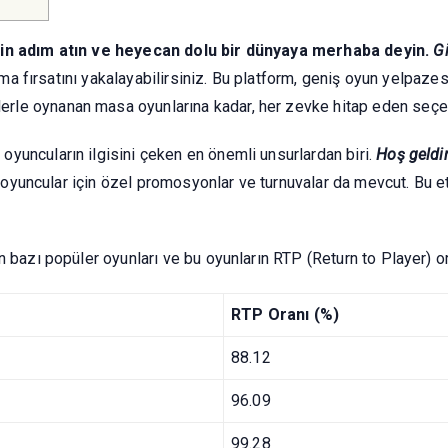
çin adım atın ve heyecan dolu bir dünyaya merhaba deyin.
Gi
ırma fırsatını yakalayabilirsiniz. Bu platform, geniş oyun yelpazes
rlerle oynanan masa oyunlarına kadar, her zevke hitap eden seç
, oyuncuların ilgisini çeken en önemli unsurlardan biri.
Hoş geldi
li oyuncular için özel promosyonlar ve turnuvalar da mevcut. Bu 
n bazı popüler oyunları ve bu oyunların RTP (Return to Player) o
RTP Oranı (%)
88.12
96.09
99.28