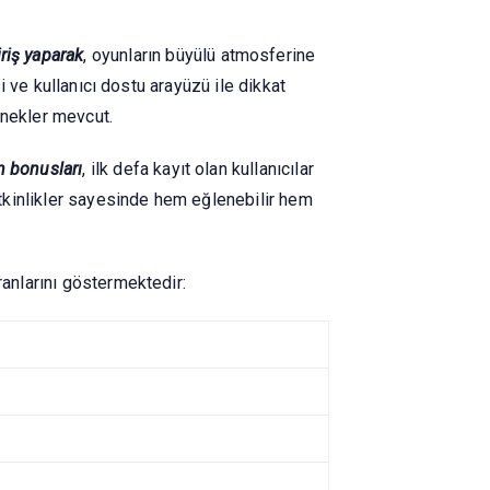
riş yaparak
, oyunların büyülü atmosferine
i ve kullanıcı dostu arayüzü ile dikkat
enekler mevcut.
n bonusları
, ilk defa kayıt olan kullanıcılar
etkinlikler sayesinde hem eğlenebilir hem
ranlarını göstermektedir: