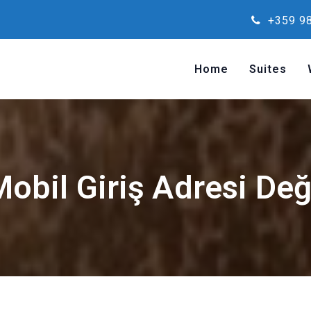
+359 98
Home
Suites
obil Giriş Adresi Değ