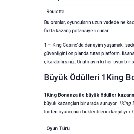
Roulette
Bu oranlar, oyuncuların uzun vadede ne kad
fazla kazanç potansiyeli sunar.
1 – King Casino’da deneyim yaşamak, sadec
güvenliğini ön planda tutan platform, lisa
çıkarabilirsiniz. Unutmayın ki her oyun bir s
Büyük Ödülleri 1King B
1King Bonanza ile büyük ödüller kazanma
büyük kazançları bir arada sunuyor.
1King 
türden oyuncunun beklentilerini karşılıyor.
Oyun Türü