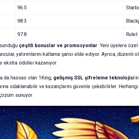
96.5
Starb
98.3
Black
97.8
Rulet
, sunduğu
çeşitli bonuslar ve promosyonlar
. Yeni üyelere özel
ncular, yatırımlarını katlama şansı elde ediyor. Ayrıca, düzenli 
 ekstra ödüller kazanıyor.
da da hassas olan 1King,
gelişmiş SSL şifreleme teknolojisi
ku
ına odaklanabilir ve kazançlarını güvenle çekebilirler. Herhangi 
 çözüm sunuyor.