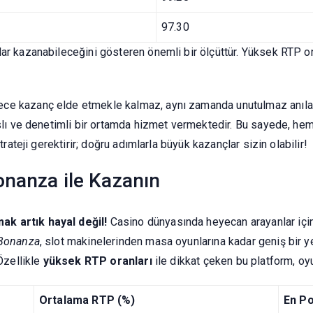
97.30
ar kazanabileceğini gösteren önemli bir ölçüttür. Yüksek RTP or
e kazanç elde etmekle kalmaz, aynı zamanda unutulmaz anılar bi
nslı ve denetimli bir ortamda hizmet vermektedir. Bu sayede, he
trateji gerektirir; doğru adımlarla büyük kazançlar sizin olabilir!
onanza ile Kazanın
k artık hayal değil!
Casino dünyasında heyecan arayanlar içi
Bonanza
, slot makinelerinden masa oyunlarına kadar geniş bir 
 Özellikle
yüksek RTP oranları
ile dikkat çeken bu platform, oyu
Ortalama RTP (%)
En P