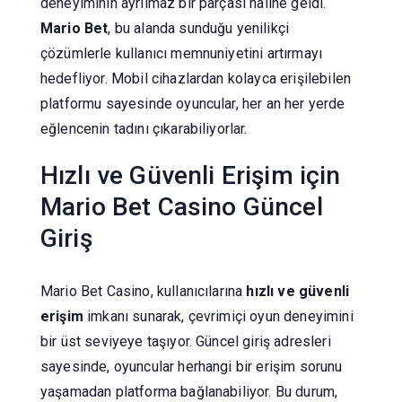
deneyiminin ayrılmaz bir parçası haline geldi.
Mario Bet
, bu alanda sunduğu yenilikçi
çözümlerle kullanıcı memnuniyetini artırmayı
hedefliyor. Mobil cihazlardan kolayca erişilebilen
platformu sayesinde oyuncular, her an her yerde
eğlencenin tadını çıkarabiliyorlar.
Hızlı ve Güvenli Erişim için
Mario Bet Casino Güncel
Giriş
Mario Bet Casino, kullanıcılarına
hızlı ve güvenli
erişim
imkanı sunarak, çevrimiçi oyun deneyimini
bir üst seviyeye taşıyor. Güncel giriş adresleri
sayesinde, oyuncular herhangi bir erişim sorunu
yaşamadan platforma bağlanabiliyor. Bu durum,