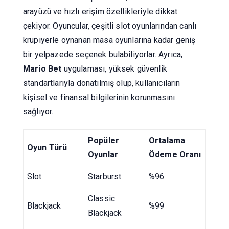
arayüzü ve hızlı erişim özellikleriyle dikkat
çekiyor. Oyuncular, çeşitli slot oyunlarından canlı
krupiyerle oynanan masa oyunlarına kadar geniş
bir yelpazede seçenek bulabiliyorlar. Ayrıca,
Mario Bet
uygulaması, yüksek güvenlik
standartlarıyla donatılmış olup, kullanıcıların
kişisel ve finansal bilgilerinin korunmasını
sağlıyor.
Popüler
Ortalama
Oyun Türü
Oyunlar
Ödeme Oranı
Slot
Starburst
%96
Classic
Blackjack
%99
Blackjack