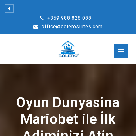
Skip
to
+359 988 828 088
content
office@bolerosuites.com
Oyun Dunyasina
Mariobet ile İlk
Adiminizi Atin