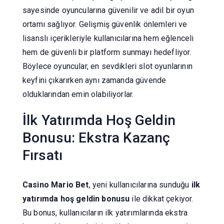
sayesinde oyuncularına güvenilir ve adil bir oyun
ortamı sağlıyor. Gelişmiş güvenlik önlemleri ve
lisanslı içerikleriyle kullanıcılarına hem eğlenceli
hem de güvenli bir platform sunmayı hedefliyor.
Böylece oyuncular, en sevdikleri slot oyunlarının
keyfini çıkarırken aynı zamanda güvende
olduklarından emin olabiliyorlar.
İlk Yatırımda Hoş Geldin
Bonusu: Ekstra Kazanç
Fırsatı
Casino Mario Bet
, yeni kullanıcılarına sunduğu
ilk
yatırımda hoş geldin bonusu
ile dikkat çekiyor.
Bu bonus, kullanıcıların ilk yatırımlarında ekstra