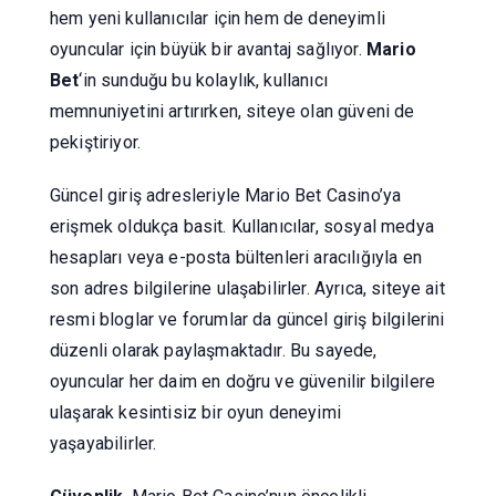
hem yeni kullanıcılar için hem de deneyimli
oyuncular için büyük bir avantaj sağlıyor.
Mario
Bet
‘in sunduğu bu kolaylık, kullanıcı
memnuniyetini artırırken, siteye olan güveni de
pekiştiriyor.
Güncel giriş adresleriyle Mario Bet Casino’ya
erişmek oldukça basit. Kullanıcılar, sosyal medya
hesapları veya e-posta bültenleri aracılığıyla en
son adres bilgilerine ulaşabilirler. Ayrıca, siteye ait
resmi bloglar ve forumlar da güncel giriş bilgilerini
düzenli olarak paylaşmaktadır. Bu sayede,
oyuncular her daim en doğru ve güvenilir bilgilere
ulaşarak kesintisiz bir oyun deneyimi
yaşayabilirler.