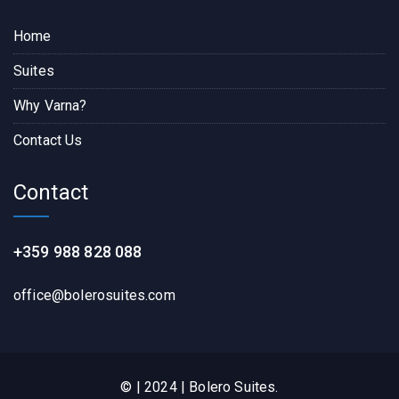
Home
Suites
Why Varna?
Contact Us
Contact
+359 988 828 088
office@bolerosuites.com​
© | 2024 | Bolero Suites.