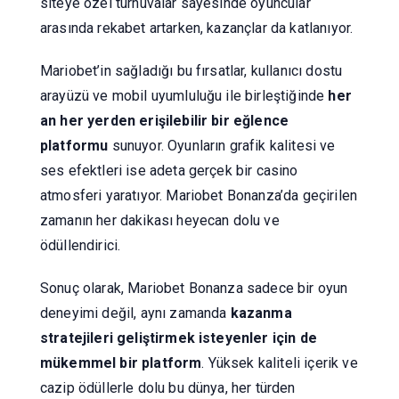
siteye özel turnuvalar sayesinde oyuncular
arasında rekabet artarken, kazançlar da katlanıyor.
Mariobet’in sağladığı bu fırsatlar, kullanıcı dostu
arayüzü ve mobil uyumluluğu ile birleştiğinde
her
an her yerden erişilebilir bir eğlence
platformu
sunuyor. Oyunların grafik kalitesi ve
ses efektleri ise adeta gerçek bir casino
atmosferi yaratıyor. Mariobet Bonanza’da geçirilen
zamanın her dakikası heyecan dolu ve
ödüllendirici.
Sonuç olarak, Mariobet Bonanza sadece bir oyun
deneyimi değil, aynı zamanda
kazanma
stratejileri geliştirmek isteyenler için de
mükemmel bir platform
. Yüksek kaliteli içerik ve
cazip ödüllerle dolu bu dünya, her türden