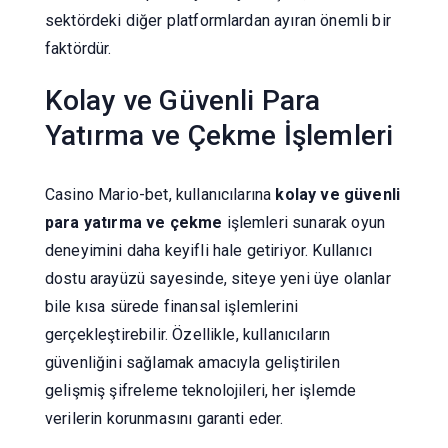
sektördeki diğer platformlardan ayıran önemli bir
faktördür.
Kolay ve Güvenli Para
Yatırma ve Çekme İşlemleri
Casino Mario-bet, kullanıcılarına
kolay ve güvenli
para yatırma ve çekme
işlemleri sunarak oyun
deneyimini daha keyifli hale getiriyor. Kullanıcı
dostu arayüzü sayesinde, siteye yeni üye olanlar
bile kısa sürede finansal işlemlerini
gerçekleştirebilir. Özellikle, kullanıcıların
güvenliğini sağlamak amacıyla geliştirilen
gelişmiş şifreleme teknolojileri, her işlemde
verilerin korunmasını garanti eder.