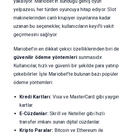
yakalıyor. Mariobet’in sunduğu geniş oyun
yelpazesi, her türden oyuncuya hitap ediyor. Slot
makinelerinden canlı krupiyer oyunlarına kadar
uzanan bu seçenekler, kullanıcıların keyifli vakit
geçirmesini sağlıyor.
Mariobet’in en dikkat çekici özelliklerinden biri de
güvenilir ödeme yöntemleri
sunmasıdır.
Kullanıcılar, hızlı ve güvenli bir şekilde para yatırıp
çekebilirler. İşte Mariobet’te bulunan bazı popüler
ödeme yöntemleri:
Kredi Kartları:
Visa ve MasterCard gibi yaygın
kartlar.
E-Cüzdanlar:
Skrill ve Neteller gibi hızlı
transfer imkanı sunan dijital cüzdanlar.
Kripto Paralar:
Bitcoin ve Ethereum ile