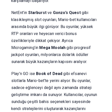
karşılamayı başarıyor.
NetEnt’in
Starburst
ve
Gonzo’s Quest
gibi
klasikleşmiş slot oyunları, Mario-bet kullanıcıları
arasında büyük ilgi görüyor. Bu oyunlar, yüksek
RTP oranları ve heyecan verici bonus
özellikleriyle dikkat çekiyor. Ayrıca
Microgaming’in
Mega Moolah
gibi progresif
jackpot oyunları, milyonlarca dolarlık ödüller
sunarak büyük kazançların kapısını aralıyor.
Play’n GO ise
Book of Dead
gibi efsanevi
slotlarla Mario-bet’te yerini alıyor. Bu oyunlar,
sadece eğlenceyi değil aynı zamanda strateji
geliştirme imkanı da sunuyor. Kullanıcılar, oyunun
sunduğu çeşitli bahis seçenekleri sayesinde
kendi stratejilerini oluşturarak kazançlarını