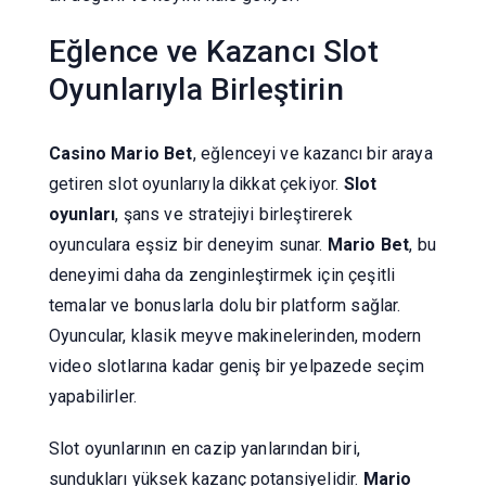
Eğlence ve Kazancı Slot
Oyunlarıyla Birleştirin
Casino Mario Bet
, eğlenceyi ve kazancı bir araya
getiren slot oyunlarıyla dikkat çekiyor.
Slot
oyunları
, şans ve stratejiyi birleştirerek
oyunculara eşsiz bir deneyim sunar.
Mario Bet
, bu
deneyimi daha da zenginleştirmek için çeşitli
temalar ve bonuslarla dolu bir platform sağlar.
Oyuncular, klasik meyve makinelerinden, modern
video slotlarına kadar geniş bir yelpazede seçim
yapabilirler.
Slot oyunlarının en cazip yanlarından biri,
sundukları yüksek kazanç potansiyelidir.
Mario