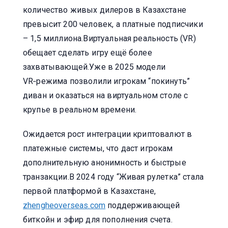
количество живых дилеров в Казахстане
превысит 200 человек, а платные подписчики
– 1,5 миллиона.Виртуальная реальность (VR)
обещает сделать игру ещё более
захватывающей.Уже в 2025 модели
VR‑режима позволили игрокам “покинуть”
диван и оказаться на виртуальном столе с
крупье в реальном времени.
Ожидается рост интеграции криптовалют в
платежные системы, что даст игрокам
дополнительную анонимность и быстрые
транзакции.В 2024 году “Живая рулетка” стала
первой платформой в Казахстане,
zhengheoverseas.com
поддерживающей
биткойн и эфир для пополнения счета.