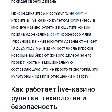
покидая своего дивана.
Присоединяйтесь к community на
сайт
и
играйте в live казино рулетку.Погрузитесь в
мир live казино рулетки и ощутите живой
прилив адреналина:
сайт
.Профессор Алия
Турсунова из Университета Астаны отмечает:
“В 2025 году мы видим рост числа игроков,
которые выбирают живого дилера за его
прозрачность и эмоциональную
составляющую.Это не просто технология, это
культурный сдвиг в отношении к азарту”.
Как работает live‑казино
рулетка: технологии и
безопасность