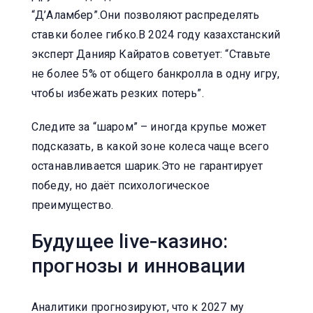
“Д’Аламбер”.Они позволяют распределять
ставки более гибко.В 2024 году казахстанский
эксперт Данияр Кайратов советует: “Ставьте
не более 5% от общего банкролла в одну игру,
чтобы избежать резких потерь”.
Следите за “шаром” – иногда крупье может
подсказать, в какой зоне колеса чаще всего
останавливается шарик.Это не гарантирует
победу, но даёт психологическое
преимущество.
Будущее live‑казино:
прогнозы и инновации
Аналитики прогнозируют, что к 2027 му