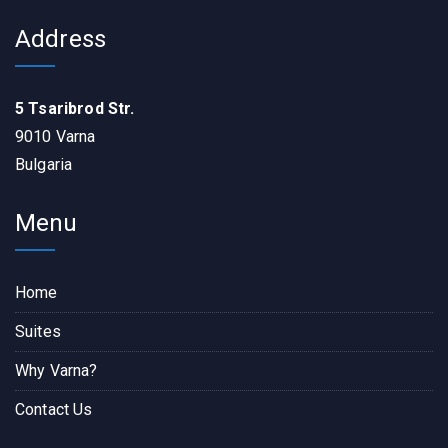
Address
5 Tsaribrod Str.
9010 Varna
Bulgaria
Menu
Home
Suites
Why Varna?
Contact Us