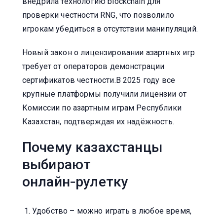
внедрила технологию blockchain для
проверки честности RNG, что позволило
игрокам убедиться в отсутствии манипуляций.
Новый закон о лицензировании азартных игр
требует от операторов демонстрации
сертификатов честности.В 2025 году все
крупные платформы получили лицензии от
Комиссии по азартным играм Республики
Казахстан, подтверждая их надёжность.
Почему казахстанцы
выбирают
онлайн‑рулетку
Удобство – можно играть в любое время,