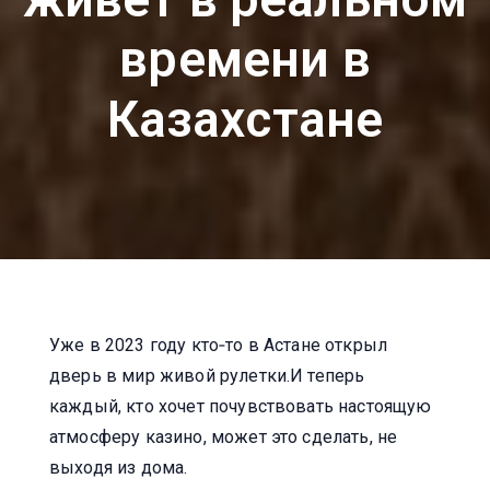
времени в
Казахстане
Уже в 2023 году кто‑то в Астане открыл
дверь в мир живой рулетки.И теперь
каждый, кто хочет почувствовать настоящую
атмосферу казино, может это сделать, не
выходя из дома.