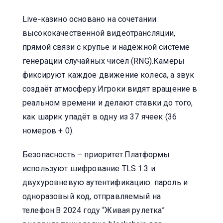
Live‑казино основано на сочетании
высококачественной видеотрансляции,
прямой связи с крупье и надёжной системе
генерации случайных чисел (RNG).Камеры
фиксируют каждое движение колеса, а звук
создаёт атмосферу.Игроки видят вращение в
реальном времени и делают ставки до того,
как шарик упадёт в одну из 37 ячеек (36
номеров + 0).
Безопасность – приоритет.Платформы
используют шифрование TLS 1.3 и
двухуровневую аутентификацию: пароль и
одноразовый код, отправляемый на
телефон.В 2024 году “Живая рулетка”