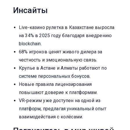
Инсайты
Live‑казино рулетка в Казахстане выросла
на 34% в 2025 году благодаря внедрению
blockchain.
68% игроков ценят живого дилера за
честность и эмоциональную связь.
Крупье в Астане и Алматы работают по
системе персональных бонусов.
Новые правила лицензирования
повышают доверие к платформам.
VR‑режим уже доступен на одной из
платформ, предлагая уникальный опыт
взаимодействия с колёсами.