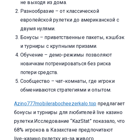
не выходя из дома.
Разнообразие – от классической
европейской рулетки до американской с
двумя нулями.
Бонусы – приветственные пакеты, кэшбэк
и турниры с крупными призами.
Обучение – демо‑режимы позволяют
новичкам потренироваться без риска
потери средств.
Сообщество – чат‑комнаты, где игроки
обмениваются стратегиями и опытом.
Azino777mobilerabocheezerkalo.top
предлагает
бонусы и турниры для любителей live казино
рулетки.Исследование “KazStat” показало, что
68% игроков в Казахстане предпочитают
live‑казино рулетку из‑за живого