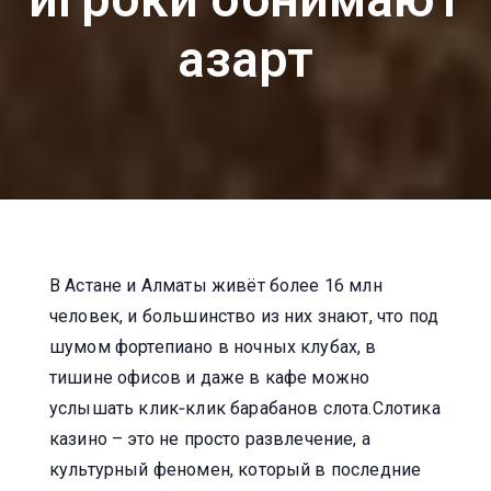
азарт
В Астане и Алматы живёт более 16 млн
человек, и большинство из них знают, что под
шумом фортепиано в ночных клубах, в
тишине офисов и даже в кафе можно
услышать клик‑клик барабанов слота.Слотика
казино – это не просто развлечение, а
культурный феномен, который в последние