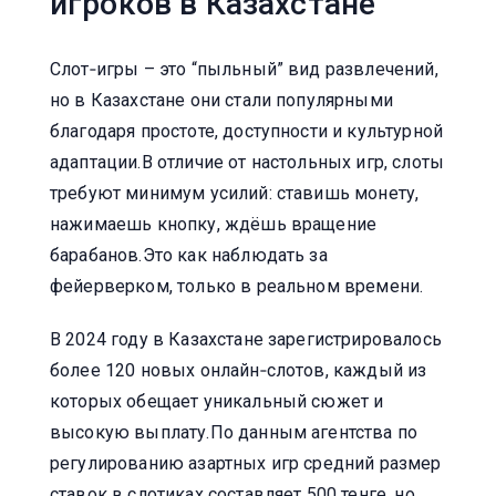
игроков в Казахстане
Слот‑игры – это “пыльный” вид развлечений,
но в Казахстане они стали популярными
благодаря простоте, доступности и культурной
адаптации.В отличие от настольных игр, слоты
требуют минимум усилий: ставишь монету,
нажимаешь кнопку, ждёшь вращение
барабанов.Это как наблюдать за
фейерверком, только в реальном времени.
В 2024 году в Казахстане зарегистрировалось
более 120 новых онлайн‑слотов, каждый из
которых обещает уникальный сюжет и
высокую выплату.По данным агентства по
регулированию азартных игр средний размер
ставок в слотиках составляет 500 тенге, но