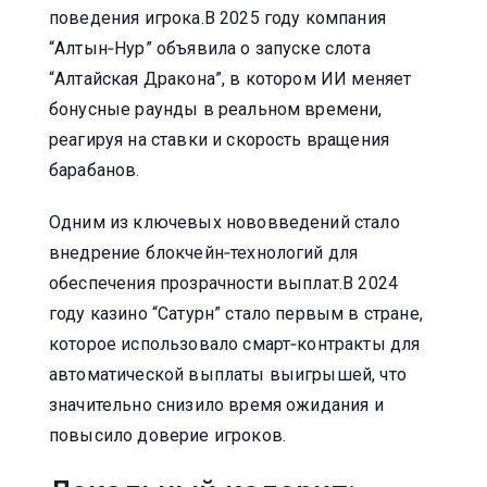
поведения игрока.В 2025 году компания
“Алтын‑Нур” объявила о запуске слота
“Алтайская Дракона”, в котором ИИ меняет
бонусные раунды в реальном времени,
реагируя на ставки и скорость вращения
барабанов.
Одним из ключевых нововведений стало
внедрение блокчейн‑технологий для
обеспечения прозрачности выплат.В 2024
году казино “Сатурн” стало первым в стране,
которое использовало смарт‑контракты для
автоматической выплаты выигрышей, что
значительно снизило время ожидания и
повысило доверие игроков.