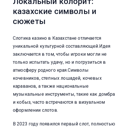
Локальный колорит:
казахские символы и
сюжеты
Слотика казино в Казахстане отличается
уникальной культурной составляющей.Идея
заключается в том, чтобы игроки могли не
только испытать удачу, но и погрузиться в
атмосферу родного края.Символы
кочевников, степных лошадей, кочевых
караванов, а также национальные
музыкальные инструменты, такие как домбра
и кобыз, часто встречаются в визуальном
оформлении слотов.
В 2023 году появился первый слот, полностью