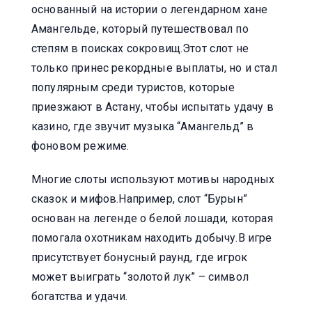
основанный на истории о легендарном хане
Амангельде, который путешествовал по
степям в поисках сокровищ.Этот слот не
только принес рекордные выплаты, но и стал
популярным среди туристов, которые
приезжают в Астану, чтобы испытать удачу в
казино, где звучит музыка “Амангельд” в
фоновом режиме.
Многие слоты используют мотивы народных
сказок и мифов.Например, слот “Бурын”
основан на легенде о белой лошади, которая
помогала охотникам находить добычу.В игре
присутствует бонусный раунд, где игрок
может выиграть “золотой лук” – символ
богатства и удачи.