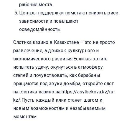
рабочие места.
Центры поддержки помогают снизить риск
зависимости и повышают
осведомлённость.
Слотика казино в Казахстане – это не просто
развлечение, а движок культурного и
экономического развития.Если вы хотите
испытать удачу, окунуться в атмосферу
степей и почувствовать, как барабаны
вращаются под звуки домбра, откройте слот
на слотика казино на https://asylbekova.kz/ru-
kz/.Пусть каждый клик станет шагом к
новым возможностям и незабываемым
моментам.