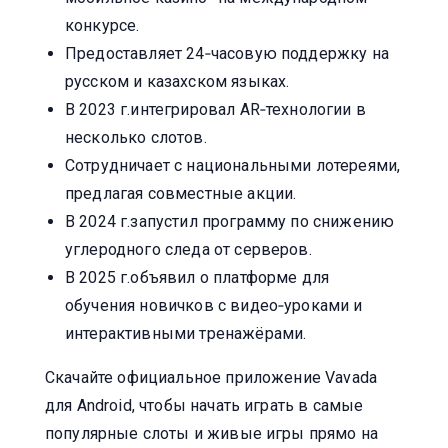
конкурсе.
Предоставляет 24‑часовую поддержку на
русском и казахском языках.
В 2023 г.интегрировал AR‑технологии в
несколько слотов.
Сотрудничает с национальными лотереями,
предлагая совместные акции.
В 2024 г.запустил программу по снижению
углеродного следа от серверов.
В 2025 г.объявил о платформе для
обучения новичков с видео‑уроками и
интерактивными тренажёрами.
Скачайте официальное приложение Vavada
для Android, чтобы начать играть в самые
популярные слоты и живые игры прямо на