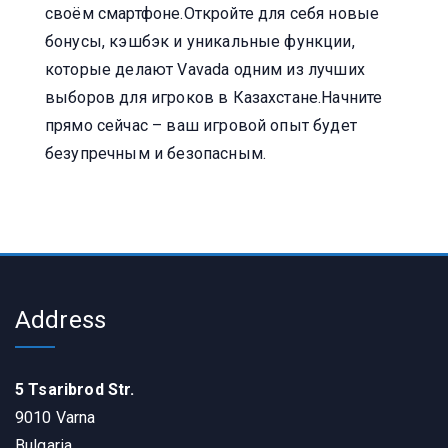
своём смартфоне.Откройте для себя новые
бонусы, кэшбэк и уникальные функции,
которые делают Vavada одним из лучших
выборов для игроков в Казахстане.Начните
прямо сейчас – ваш игровой опыт будет
безупречным и безопасным.
Address
5 Tsaribrod Str.
9010 Varna
Bulgaria