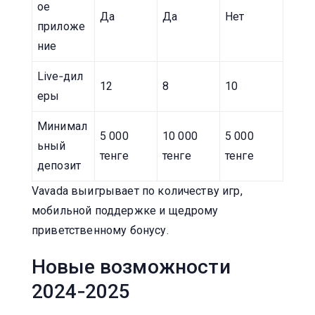
ое
Да
Да
Нет
приложе
ние
Live‑дил
12
8
10
еры
Минимал
5 000
10 000
5 000
ьный
тенге
тенге
тенге
депозит
Vavada выигрывает по количеству игр,
мобильной поддержке и щедрому
приветственному бонусу.
Новые возможности
2024‑2025