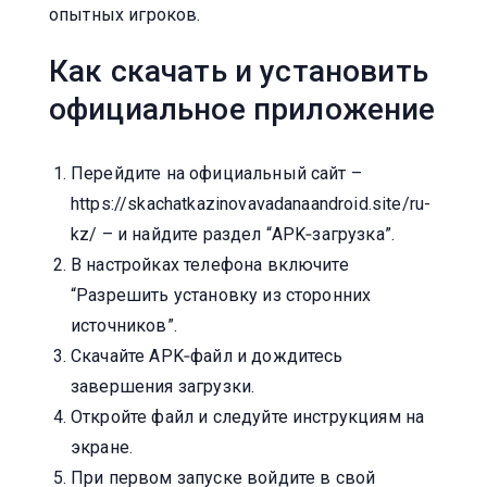
опытных игроков.
Как скачать и установить
официальное приложение
Перейдите на официальный сайт –
https://skachatkazinovavadanaandroid.site/ru-
kz/ – и найдите раздел “APK‑загрузка”.
В настройках телефона включите
“Разрешить установку из сторонних
источников”.
Скачайте APK‑файл и дождитесь
завершения загрузки.
Откройте файл и следуйте инструкциям на
экране.
При первом запуске войдите в свой