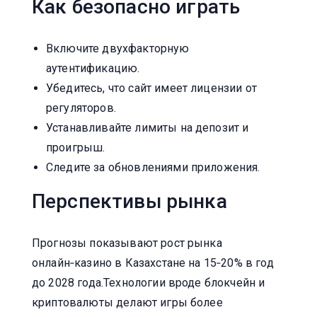
Как безопасно играть
Включите двухфакторную
аутентификацию.
Убедитесь, что сайт имеет лицензии от
регуляторов.
Устанавливайте лимиты на депозит и
проигрыш.
Следите за обновлениями приложения.
Перспективы рынка
Прогнозы показывают рост рынка
онлайн‑казино в Казахстане на 15‑20% в год
до 2028 года.Технологии вроде блокчейн и
криптовалюты делают игры более