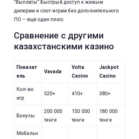
“Выплаты”.Быстрый доступ к живым
дилерам и слот‑играм без дополнительного
ПО – ещё один плюс.
Сравнение с другими
казахстанскими казино
Показат
Volta
Jackpot
Vavada
ель
Casino
Casino
Кол‑во
520+
410+
380+
игр
200 000
150 000
180 000
Бонусы
тенге
тенге
тенге
Мобильн