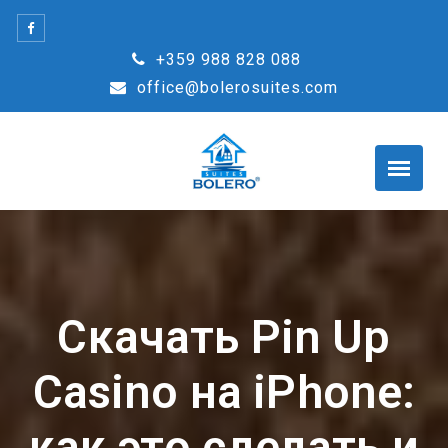
Skip
to
+359 988 828 088
content
office@bolerosuites.com
Скачать Pin Up
Casino на iPhone:
как это сделать и