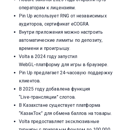
операторам к лицензиям.
Pin Up использует RNG от независимых
аудиторов, сертификат eCOGRA.
Внутри приложения можно настроить
автоматические лимиты по депозиту,
времени и проигрышу.
Volta в 2024 году запустил
WebGL‑платформу для игры в браузере.
Pin Up предлагает 24‑часовую поддержку
клиентов.
В 2025 году добавлена функция
“Live‑трансляции” слотов.
В Казахстане существует платформа
“КазакТок” для обмена баллов на товары.
Volta предоставляет эксклюзивные
турниры с призовым фондом до 100 000