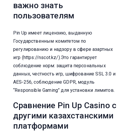
важно знать
пользователям
Pin Up имеет лицензию, выданную
Государственным комитетом по
регулированию и надзору в сфере азартных
игр (https://nscot.kz/).Это гарантирует
соблюдение норм: защита персональных
данных, честность игр, шифрование SSL 3.0 и
AES‑256, соблюдение GDPR, модуль
“Responsible Gaming” для установки лимитов.
Сравнение Pin Up Casino с
другими казахстанскими
платформами