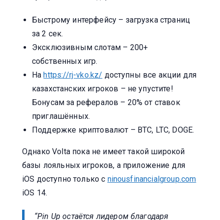
Быстрому интерфейсу – загрузка страниц
за 2 сек.
Эксклюзивным слотам – 200+
собственных игр.
На
https://rj-vko.kz/
доступны все акции для
казахстанских игроков – не упустите!
Бонусам за рефералов – 20% от ставок
приглашённых.
Поддержке криптовалют – BTC, LTC, DOGE.
Однако Volta пока не имеет такой широкой
базы лояльных игроков, а приложение для
iOS доступно только с
ninousfinancialgroup.com
iOS 14.
“Pin Up остаётся лидером благодаря