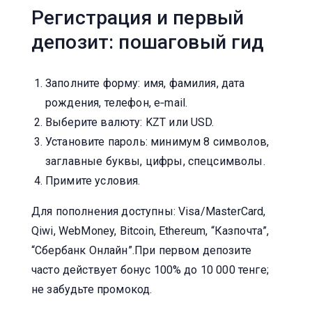
Регистрация и первый
депозит: пошаговый гид
Заполните форму: имя, фамилия, дата
рождения, телефон, e‑mail.
Выберите валюту: KZT или USD.
Установите пароль: минимум 8 символов,
заглавные буквы, цифры, спецсимволы.
Примите условия.
Для пополнения доступны: Visa/MasterCard,
Qiwi, WebMoney, Bitcoin, Ethereum, “Казпочта”,
“Сбербанк Онлайн”.При первом депозите
часто действует бонус 100% до 10 000 тенге;
не забудьте промокод.