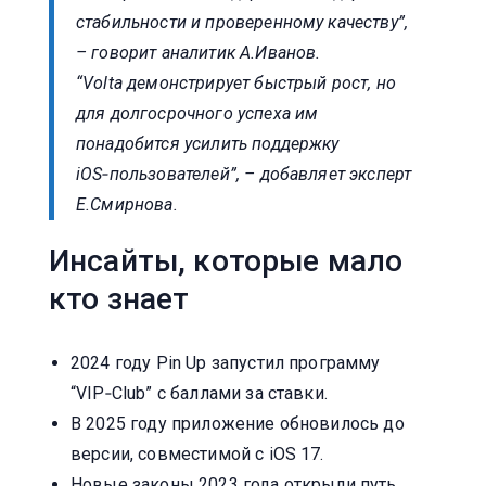
стабильности и проверенному качеству”,
– говорит аналитик А.Иванов.
“Volta демонстрирует быстрый рост, но
для долгосрочного успеха им
понадобится усилить поддержку
iOS‑пользователей”, – добавляет эксперт
Е.Смирнова.
Инсайты, которые мало
кто знает
2024 году Pin Up запустил программу
“VIP‑Club” с баллами за ставки.
В 2025 году приложение обновилось до
версии, совместимой с iOS 17.
Новые законы 2023 года открыли путь