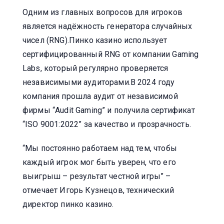
Одним из главных вопросов для игроков
является надёжность генератора случайных
чисел (RNG).Пинко казино использует
сертифицированный RNG от компании Gaming
Labs, который регулярно проверяется
независимыми аудиторами.В 2024 году
компания прошла аудит от независимой
фирмы “Audit Gaming” и получила сертификат
“ISO 9001:2022” за качество и прозрачность.
“Мы постоянно работаем над тем, чтобы
каждый игрок мог быть уверен, что его
выигрыш – результат честной игры” –
отмечает Игорь Кузнецов, технический
директор пинко казино.