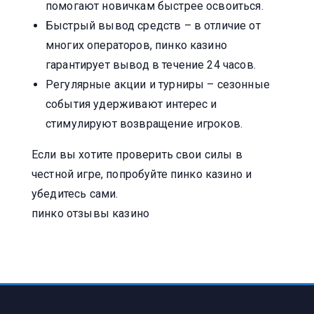
помогают новичкам быстрее освоиться.
Быстрый вывод средств – в отличие от
многих операторов, пинко казино
гарантирует вывод в течение 24 часов.
Регулярные акции и турниры – сезонные
события удерживают интерес и
стимулируют возвращение игроков.
Если вы хотите проверить свои силы в
честной игре, попробуйте пинко казино и
убедитесь сами.
пинко отзывы казино