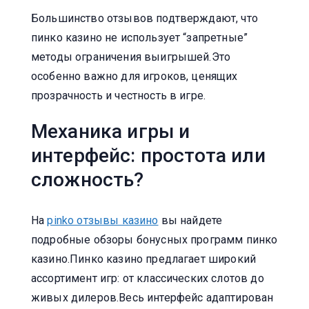
Большинство отзывов подтверждают, что
пинко казино не использует “запретные”
методы ограничения выигрышей.Это
особенно важно для игроков, ценящих
прозрачность и честность в игре.
Механика игры и
интерфейс: простота или
сложность?
На
pinko отзывы казино
вы найдете
подробные обзоры бонусных программ пинко
казино.Пинко казино предлагает широкий
ассортимент игр: от классических слотов до
живых дилеров.Весь интерфейс адаптирован