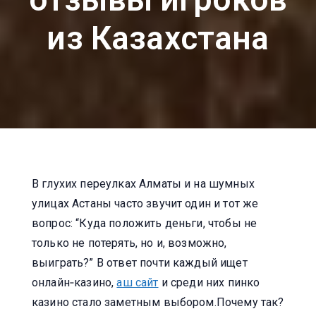
из Казахстана
В глухих переулках Алматы и на шумных
улицах Астаны часто звучит один и тот же
вопрос: “Куда положить деньги, чтобы не
только не потерять, но и, возможно,
выиграть?” В ответ почти каждый ищет
онлайн‑казино,
аш сайт
и среди них пинко
казино стало заметным выбором.Почему так?