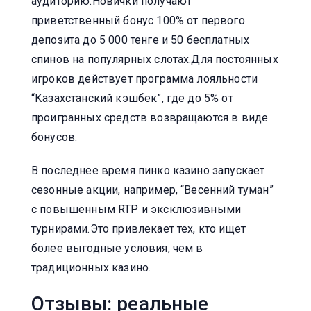
аудиторию.Новички получают
приветственный бонус 100% от первого
депозита до 5 000 тенге и 50 бесплатных
спинов на популярных слотах.Для постоянных
игроков действует программа лояльности
“Казахстанский кэшбек”, где до 5% от
проигранных средств возвращаются в виде
бонусов.
В последнее время пинко казино запускает
сезонные акции, например, “Весенний туман”
с повышенным RTP и эксклюзивными
турнирами.Это привлекает тех, кто ищет
более выгодные условия, чем в
традиционных казино.
Отзывы: реальные