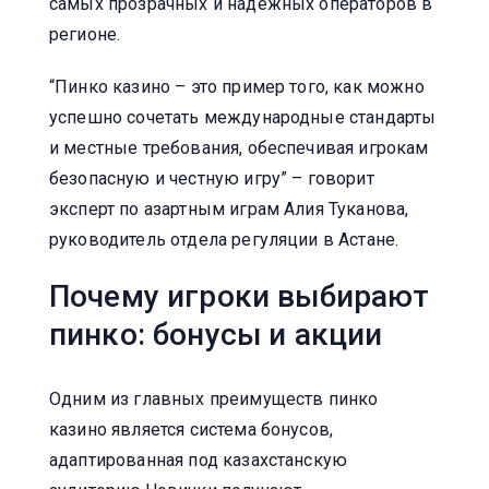
самых прозрачных и надёжных операторов в
регионе.
“Пинко казино – это пример того, как можно
успешно сочетать международные стандарты
и местные требования, обеспечивая игрокам
безопасную и честную игру” – говорит
эксперт по азартным играм Алия Туканова,
руководитель отдела регуляции в Астане.
Почему игроки выбирают
пинко: бонусы и акции
Одним из главных преимуществ пинко
казино является система бонусов,
адаптированная под казахстанскую