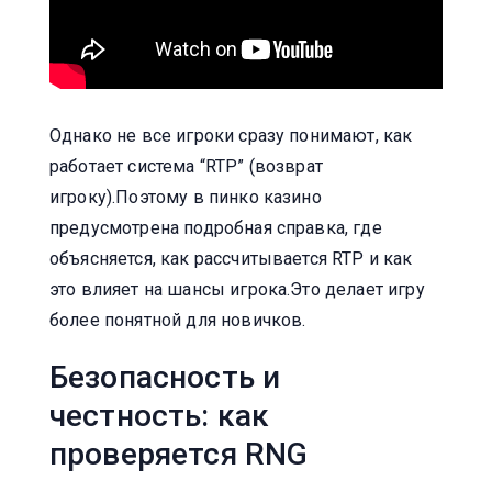
Однако не все игроки сразу понимают, как
работает система “RTP” (возврат
игроку).Поэтому в пинко казино
предусмотрена подробная справка, где
объясняется, как рассчитывается RTP и как
это влияет на шансы игрока.Это делает игру
более понятной для новичков.
Безопасность и
честность: как
проверяется RNG